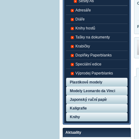
Sešity A6
Adresáře
Diáře
Knihy hostů
Tašky na dokumenty
Krabičky
Doplňky Paperblanks
Speciální edice
Výprodej Paperblanks
Plastikové modely
Modely Leonardo da Vinci
Japonský ruční papír
Kaligrafie
Knihy
Aktuality