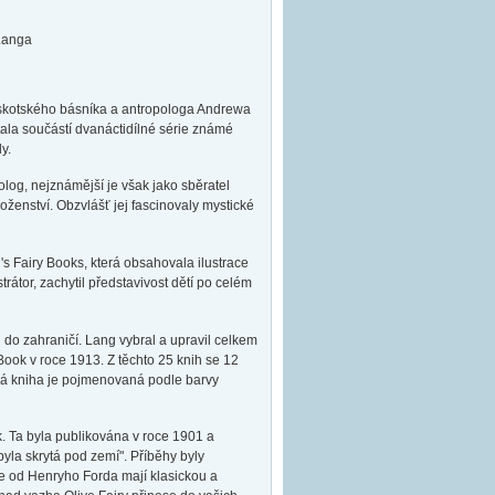
 Langa
 skotského básníka a antropologa Andrewa
stala součástí dvanáctidílné série známé
y.
olog, nejznámější je však jako sběratel
oženství. Obzvlášť jej fascinovaly mystické
's Fairy Books, která obsahovala ilustrace
rátor, zachytil představivost dětí po celém
 do zahraničí. Lang vybral a upravil celkem
Book v roce 1913. Z těchto 25 knih se 12
dá kniha je pojmenovaná podle barvy
k. Ta byla publikována v roce 1901 a
yla skrytá pod zemí". Příběhy byly
e od Henryho Forda mají klasickou a