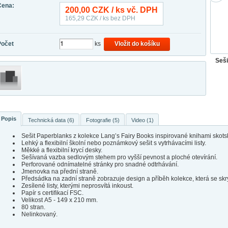
Cena:
200,00
CZK / ks vč. DPH
165,29
CZK / ks bez DPH
Počet
ks
Vložit do košíku
Seši
Popis
Technická data (6)
Fotografie (5)
Video (1)
Sešit Paperblanks z kolekce Lang’s Fairy Books inspirované knihami skot
Lehký a flexibilní školní nebo poznámkový sešit s vytrhávacími listy.
Měkké a flexibilní krycí desky.
Sešívaná vazba sedlovým stehem pro vyšší pevnost a ploché otevírání.
Perforované odnímatelné stránky pro snadné odtrhávání.
Jmenovka na přední straně.
Předsádka na zadní straně zobrazuje design a příběh kolekce, která se skr
Zesílené listy, kterými neprosvítá inkoust.
Papír s certifikací FSC.
Velikost A5 - 149 x 210 mm.
80 stran.
Nelinkovaný.