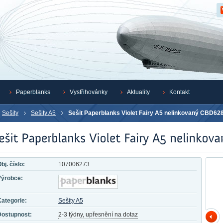
Z
Paperblanks
Vystřihovánky
Aktuality
Kontakt
Sešity
Sešity A5
Sešit Paperblanks Violet Fairy A5 nelinkovaný CBD62
bj. číslo:
107006273
Výrobce:
ategorie:
Sešity A5
Dostupnost:
2-3 týdny, upřesnění na dotaz