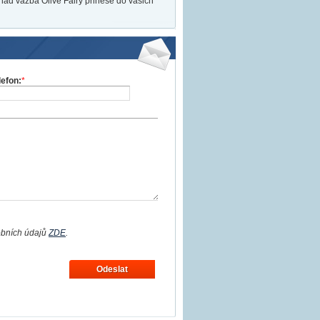
Snad vazba Olive Fairy přinese do vašich
lefon:
*
obních údajů
ZDE
.
Odeslat