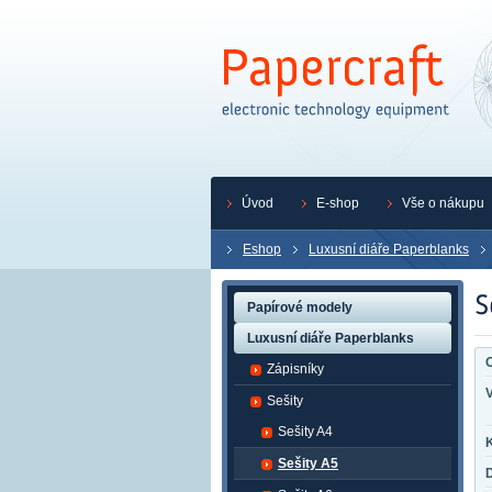
Úvod
E-shop
Vše o nákupu
Eshop
Luxusní diáře Paperblanks
Papírové modely
Luxusní diáře Paperblanks
O
Zápisníky
Sešity
Sešity A4
K
Sešity A5