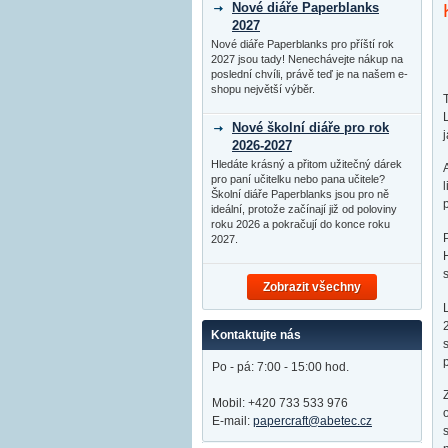
Nové diáře Paperblanks
2027
Nové diáře Paperblanks pro příští rok
2027 jsou tady! Nenechávejte nákup na
poslední chvíli, právě teď je na našem e-
shopu největší výběr.
Nové školní diáře pro rok
2026-2027
Hledáte krásný a přitom užitečný dárek
pro paní učitelku nebo pana učitele?
Školní diáře Paperblanks jsou pro ně
p
ideální, protože začínají již od poloviny
roku 2026 a pokračují do konce roku
2027.
Zobrazit všechny
Kontaktujte nás
Po - pá: 7:00 - 15:00 hod.
Mobil: +420 733 533 976
E-mail:
papercraft@abetec.cz