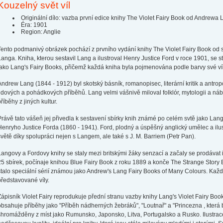
Kouzelný svět víl
Originální dílo: vazba první edice knihy The Violet Fairy Book od Andrewa
Éra: 1901
Region: Anglie
Tento podmanivý obrázek pochází z prvního vydání knihy The Violet Fairy Book od
Langa. Kniha, kterou sestavil Lang a ilustroval Henry Justice Ford v roce 1901, se 
jako Lang's Fairy Books, přičemž každá kniha byla pojmenována podle barvy své víl
Andrew Lang (1844 - 1912) byl skotský básník, romanopisec, literární kritik a antrop
lidových a pohádkových příběhů. Lang velmi vášnivě miloval folklór, mytologii a náb
říběhy z jiných kultur.
Právě tato vášeň jej přivedla k sestavení sbírky knih známé po celém svtě jako Lang
Henryho Justice Forda (1860 - 1941). Ford, plodný a úspěšný anglický umělec a ilust
světě díky spolupráci nejen s Langem, ale také s J. M. Barriem (Petr Pan).
Langovy a Fordovy knihy se staly mezi britskými žáky senzací a začaly se prodávat i
25 sbírek, počínaje knihou Blue Fairy Book z roku 1889 a konče The Strange Story 
stalo speciální sérií známou jako Andrew's Lang Fairy Books of Many Colours. Kaž
představované víly.
Zápisník Violet Fairy reprodukuje přední stranu vazby knihy Lang's Violet Fairy Boo
obsahuje příběhy jako "Příběh nádherných žebráků", "Loutnař" a "Princezna , která b
shromážděny z míst jako Rumunsko, Japonsko, Litva, Portugalsko a Rusko. Ilustrac