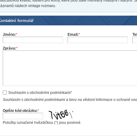
nadčasovou kvalitu, ideální pro knihy, které jsou stále milovány mladými i starými. 
záznamů nádech vintage rozmaru.
Kontaktní formulář
Jméno:
*
Email:
*
Te
Zpráva:
*
Souhlasím s obchodními podmínkami
*
Souhlasím s obchodními podmínkami a beru na vědomí Informace o ochraně os
Opište kód obrázku:
*
Položky označené hvězdičkou (
*
) jsou povinné.