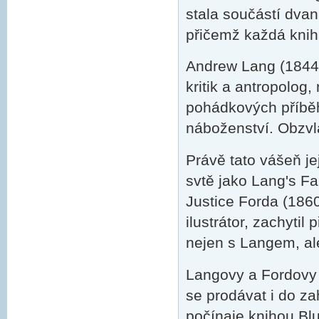
stala součástí dvan
přičemž každá knih
Andrew Lang (1844 -
kritik a antropolog,
pohádkových příběhů
náboženství. Obzvlá
Právě tato vášeň je
svtě jako Lang's Fa
Justice Forda (186
ilustrátor, zachytil
nejen s Langem, ale
Langovy a Fordovy 
se prodávat i do za
počínaje knihou Bl