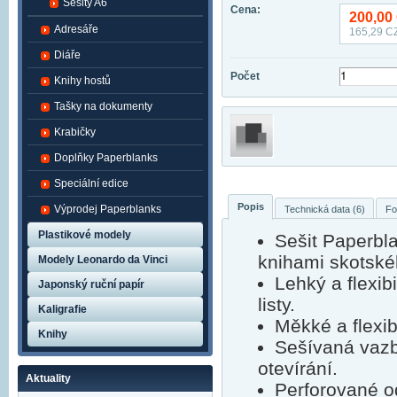
Sešity A6
Cena:
200,00
Adresáře
165,29
CZ
Diáře
Počet
Knihy hostů
Tašky na dokumenty
Krabičky
Doplňky Paperblanks
Speciální edice
Popis
Výprodej Paperblanks
Technická data (6)
Fo
Plastikové modely
Sešit Paperbl
knihami skotské
Modely Leonardo da Vinci
Lehký a flexib
Japonský ruční papír
listy.
Kaligrafie
Měkké a flexibi
Knihy
Sešívaná vazb
otevírání.
Aktuality
Perforované o