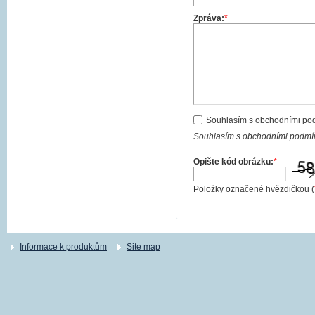
Zpráva:
*
Souhlasím s obchodními po
Souhlasím s obchodními podmín
Opište kód obrázku:
*
Položky označené hvězdičkou (
Informace k produktům
Site map