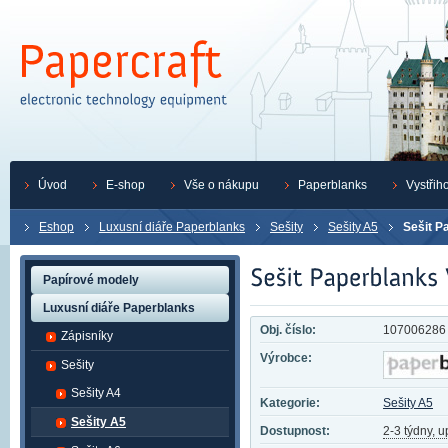
Úvod
E-shop
Vše o nákupu
Paperblanks
Vystřih
Eshop
Luxusní diáře Paperblanks
Sešity
Sešity A5
Sešit P
Papírové modely
Luxusní diáře Paperblanks
Obj. číslo:
107006286
Zápisníky
Výrobce:
Sešity
Sešity A4
Kategorie:
Sešity A5
Sešity A5
Dostupnost:
2-3 týdny, 