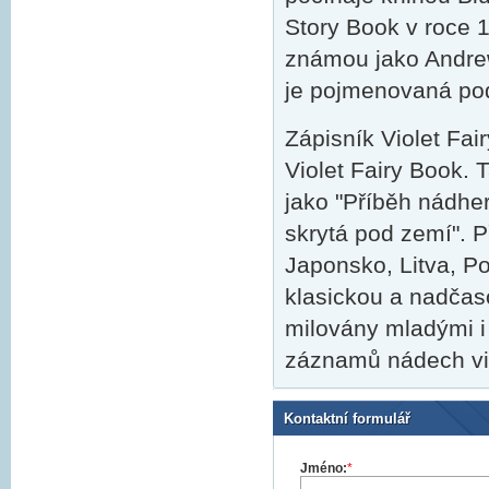
Story Book v roce 1
známou jako Andrew
je pojmenovaná pod
Zápisník Violet Fai
Violet Fairy Book. 
jako "Příběh nádher
skrytá pod zemí". 
Japonsko, Litva, P
klasickou a nadčasov
milovány mladými i
záznamů nádech vi
Kontaktní formulář
Jméno:
*