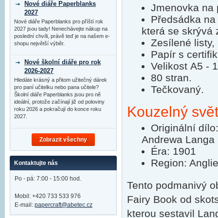
Nové diáře Paperblanks
Jmenovka na p
2027
Předsádka na 
Nové diáře Paperblanks pro příští rok
která se skrývá 
2027 jsou tady! Nenechávejte nákup na
poslední chvíli, právě teď je na našem e-
Zesílené listy,
shopu největší výběr.
Papír s certifi
Nové školní diáře pro rok
Velikost A5 -
2026-2027
80 stran.
Hledáte krásný a přitom užitečný dárek
Tečkovaný.
pro paní učitelku nebo pana učitele?
Školní diáře Paperblanks jsou pro ně
ideální, protože začínají již od poloviny
Kouzelný svět 
roku 2026 a pokračují do konce roku
2027.
Originální díl
Andrewa Langa
Zobrazit všechny
Éra: 1901
Region: Angli
Kontaktujte nás
Po - pá: 7:00 - 15:00 hod.
Tento podmanivý ob
Mobil: +420 733 533 976
Fairy Book od skot
E-mail:
papercraft@abetec.cz
kterou sestavil Lan