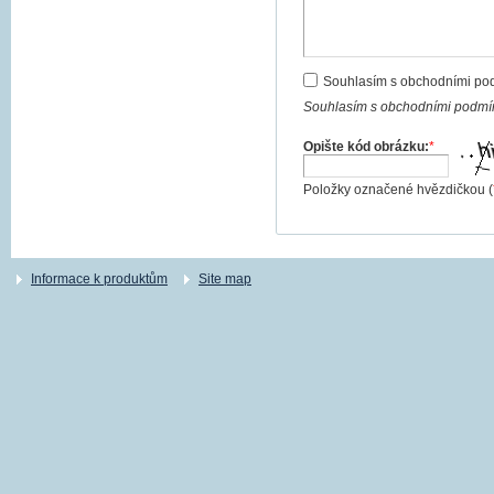
Souhlasím s obchodními po
Souhlasím s obchodními podmín
Opište kód obrázku:
*
Položky označené hvězdičkou (
Informace k produktům
Site map