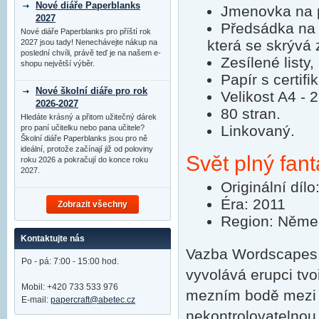
Nové diáře Paperblanks
Jmenovka na p
2027
Předsádka na 
Nové diáře Paperblanks pro příští rok
která se skrývá 
2027 jsou tady! Nenechávejte nákup na
poslední chvíli, právě teď je na našem e-
Zesílené listy,
shopu největší výběr.
Papír s certifi
Nové školní diáře pro rok
Velikost A4 -
2026-2027
80 stran.
Hledáte krásný a přitom užitečný dárek
Linkovaný.
pro paní učitelku nebo pana učitele?
Školní diáře Paperblanks jsou pro ně
ideální, protože začínají již od poloviny
Svět plný fant
roku 2026 a pokračují do konce roku
2027.
Originální díl
Éra: 2011
Zobrazit všechny
Region: Něme
Kontaktujte nás
Vazba Wordscapes, r
Po - pá: 7:00 - 15:00 hod.
vyvolává erupci tvo
Mobil: +420 733 533 976
mezním bodě mezi b
E-mail:
papercraft@abetec.cz
nekontrolovatelnou 