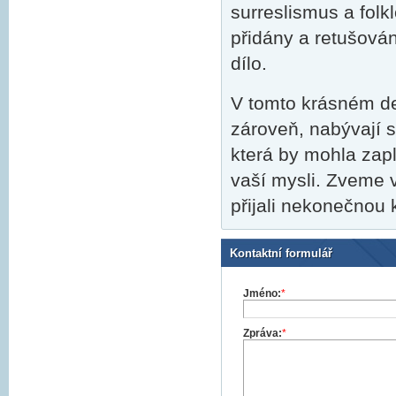
surreslismus a folk
přidány a retušován
dílo.
V tomto krásném des
zároveň, nabývají 
která by mohla zapl
vaší mysli. Zveme v
přijali nekonečnou k
Kontaktní formulář
Jméno:
*
Zpráva:
*