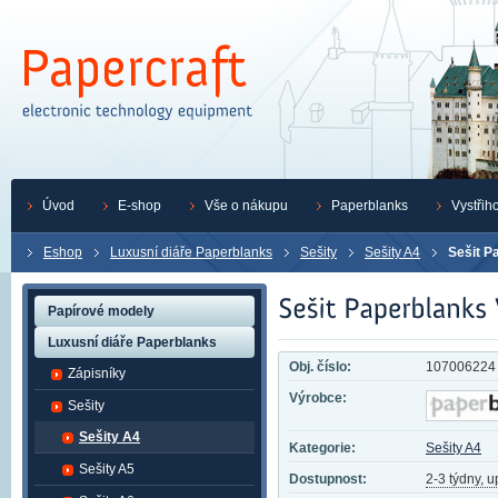
Úvod
E-shop
Vše o nákupu
Paperblanks
Vystřih
Eshop
Luxusní diáře Paperblanks
Sešity
Sešity A4
Sešit P
Papírové modely
Luxusní diáře Paperblanks
Obj. číslo:
107006224
Zápisníky
Výrobce:
Sešity
Sešity A4
Kategorie:
Sešity A4
Sešity A5
Dostupnost:
2-3 týdny, 