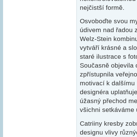
nejčistší formě.
Osvoboďte svou mys
údivem nad řadou 
Welz-Stein kombinu
vytváří krásné a sl
staré ilustrace s fo
Současně objevila 
zpřístupnila veřejno
motivací k dalšímu 
designéra uplatňuje
úžasný přechod mez
všichni setkáváme 
Catriiny kresby zo
designu vlivy různý