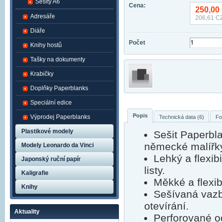
Sešity A6
Cena:
250,00
Adresáře
206,61
CZ
Diáře
Počet
Knihy hostů
Tašky na dokumenty
Krabičky
Doplňky Paperblanks
Speciální edice
Popis
Výprodej Paperblanks
Technická data (6)
Fo
Plastikové modely
Sešit Paperbl
německé malířky
Modely Leonardo da Vinci
Lehký a flexib
Japonský ruční papír
listy.
Kaligrafie
Měkké a flexibi
Knihy
Sešívaná vazb
otevírání.
Aktuality
Perforované o