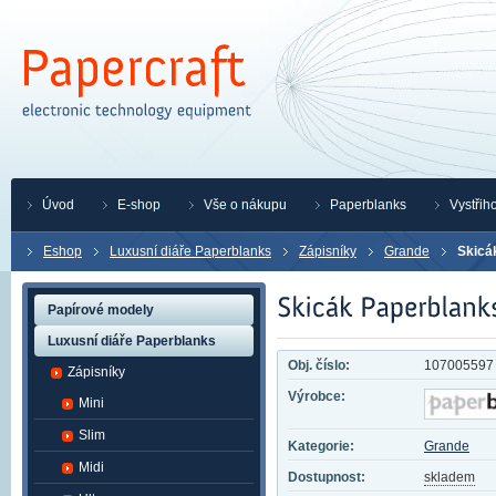
Úvod
E-shop
Vše o nákupu
Paperblanks
Vystřih
Eshop
Luxusní diáře Paperblanks
Zápisníky
Grande
Skicá
Papírové modely
Luxusní diáře Paperblanks
Obj. číslo:
107005597
Zápisníky
Výrobce:
Mini
Slim
Kategorie:
Grande
Midi
Dostupnost:
skladem