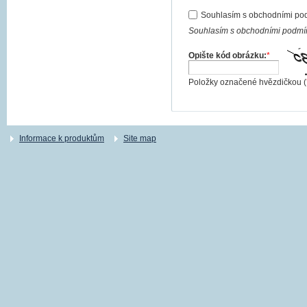
Souhlasím s obchodními po
Souhlasím s obchodními podmín
Opište kód obrázku:
*
Položky označené hvězdičkou (
Informace k produktům
Site map