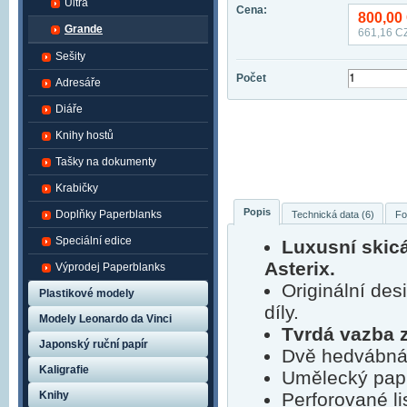
Ultra
Cena:
800,00
Grande
661,16
CZ
Sešity
Počet
Adresáře
Diáře
Knihy hostů
Tašky na dokumenty
Krabičky
Popis
Doplňky Paperblanks
Technická data (6)
Fo
Speciální edice
Luxusní skic
Asterix.
Výprodej Paperblanks
Originální de
Plastikové modely
díly.
Modely Leonardo da Vinci
Tvrdá vazba z
Japonský ruční papír
Dvě hedvábná 
Kaligrafie
Umělecký papí
Knihy
Perforované li