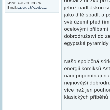
dostal z útržků po
Mobil: +420 733 533 976
jehož nadlidskou sí
E-mail:
papercraft@abetec.cz
jako dítě spadl, a 
své území před řím
ocelovými přilbami 
dobrodružství do z
egyptské pyramidy z
Naše společná séri
energii komiksů Ast
nám připomínají naš
nejnovější dobrodr
více než jen pouhou
klasických příběhů