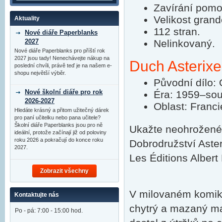
Zavírání pomoc
Velikost gran
Aktuality
112 stran.
Nové diáře Paperblanks
2027
Nelinkovaný.
Nové diáře Paperblanks pro příští rok
2027 jsou tady! Nenechávejte nákup na
Duch Asterixe
poslední chvíli, právě teď je na našem e-
shopu největší výběr.
Původní dílo: 
Nové školní diáře pro rok
Éra: 1959–so
2026-2027
Oblast: Franci
Hledáte krásný a přitom užitečný dárek
pro paní učitelku nebo pana učitele?
Školní diáře Paperblanks jsou pro ně
Ukažte neohrožené
ideální, protože začínají již od poloviny
roku 2026 a pokračují do konce roku
Dobrodružství Aster
2027.
Les Éditions Albert
Zobrazit všechny
V milovaném komikso
Kontaktujte nás
chytrý a mazaný mal
Po - pá: 7:00 - 15:00 hod.