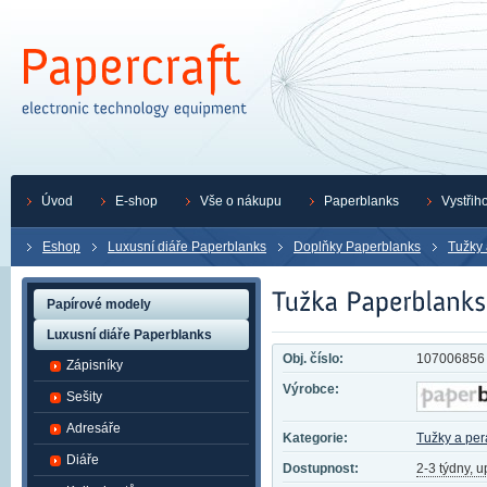
Úvod
E-shop
Vše o nákupu
Paperblanks
Vystřih
Eshop
Luxusní diáře Paperblanks
Doplňky Paperblanks
Tužky 
Papírové modely
Luxusní diáře Paperblanks
Obj. číslo:
107006856
Zápisníky
Výrobce:
Sešity
Adresáře
Kategorie:
Tužky a per
Diáře
Dostupnost:
2-3 týdny, 