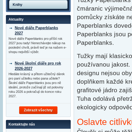
Knihy
čmáranic výjimečná 
pomůcky získáte nek
Aktuality
Paperblanks doved
Nové diáře Paperblanks
Paperblanks jsou p
2027
Nové diáře Paperblanks pro příští rok
Paperblanks.
2027 jsou tady! Nenechávejte nákup na
poslední chvíli, právě teď je na našem e-
shopu největší výběr.
Tužky mají klasicko
Nové školní diáře pro rok
používanou jakost.
2026-2027
designu nejsou oby
Hledáte krásný a přitom užitečný dárek
pro paní učitelku nebo pana učitele?
doplňkem každé kre
Školní diáře Paperblanks jsou pro ně
ideální, protože začínají již od poloviny
grafitové jádro zaj
roku 2026 a pokračují do konce roku
2027.
Tuha odolává přetrže
ekologicky odpověd
Zobrazit všechny
Oslavte citliv
Kontaktujte nás
Člověk si může těžko