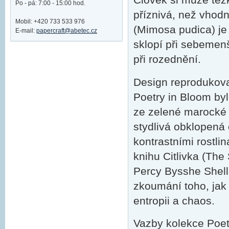
Po - pá: 7:00 - 15:00 hod.
příznivá, než vhodn
Mobil: +420 733 533 976
(Mimosa pudica) je p
E-mail:
papercraft@abetec.cz
sklopí při sebemenš
při rozednění.
Design reprodukov
Poetry in Bloom by
ze zelené marocké k
stydlivá obklopená
kontrastními rostli
knihu Citlivka (The
Percy Bysshe Shelle
zkoumání toho, jak 
entropii a chaos.
Vazby kolekce Poet