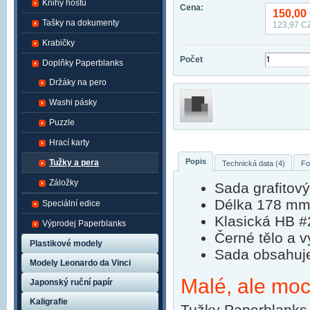
Knihy hostů
Cena:
150,00
Tašky na dokumenty
123,97
CZ
Krabičky
Počet
Doplňky Paperblanks
Držáky na pero
Washi pásky
Puzzle
Hrací karty
Popis
Tužky a pera
Technická data (4)
Fo
Záložky
Sada grafitov
Délka 178 mm,
Speciální edice
Klasická HB #
Výprodej Paperblanks
Černé tělo a v
Plastikové modely
Sada obsahuje
Modely Leonardo da Vinci
Malé, ale mo
Japonský ruční papír
Kaligrafie
Tužky Paperblanks