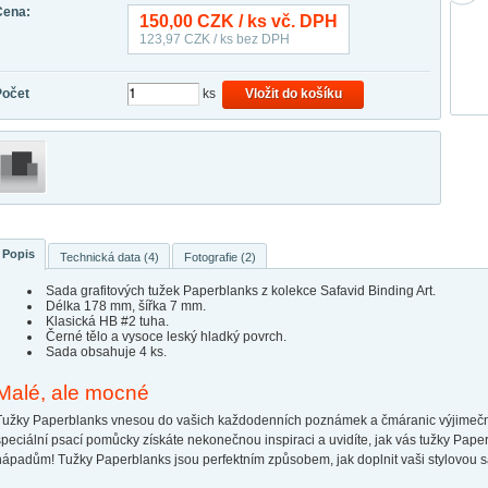
Cena:
150,00
CZK / ks vč. DPH
123,97
CZK / ks bez DPH
Počet
ks
Vložit do košíku
Popis
Technická data (4)
Fotografie (2)
Sada grafitových tužek Paperblanks z kolekce Safavid Binding Art.
Délka 178 mm, šířka 7 mm.
Klasická HB #2 tuha.
Černé tělo a vysoce leský hladký povrch.
Sada obsahuje 4 ks.
Malé, ale mocné
Tužky Paperblanks vnesou do vašich každodenních poznámek a čmáranic výjimečná 
speciální psací pomůcky získáte nekonečnou inspiraci a uvidíte, jak vás tužky Pa
nápadům! Tužky Paperblanks jsou perfektním způsobem, jak doplnit vaši stylovou 