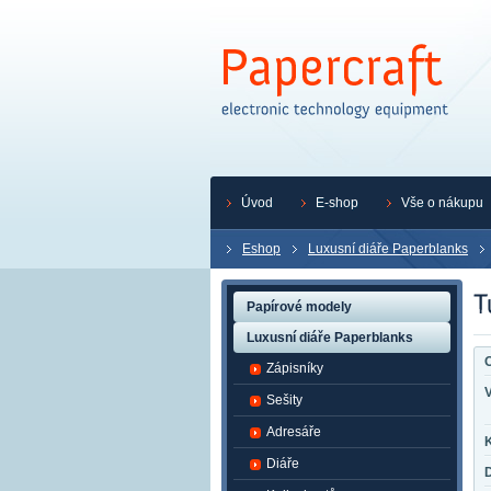
Úvod
E-shop
Vše o nákupu
Eshop
Luxusní diáře Paperblanks
Papírové modely
Luxusní diáře Paperblanks
O
Zápisníky
Sešity
Adresáře
K
Diáře