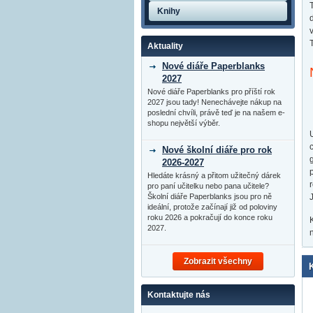
Knihy
Aktuality
Nové diáře Paperblanks
2027
Nové diáře Paperblanks pro příští rok
2027 jsou tady! Nenechávejte nákup na
poslední chvíli, právě teď je na našem e-
shopu největší výběr.
Nové školní diáře pro rok
2026-2027
Hledáte krásný a přitom užitečný dárek
pro paní učitelku nebo pana učitele?
Školní diáře Paperblanks jsou pro ně
ideální, protože začínají již od poloviny
roku 2026 a pokračují do konce roku
2027.
Zobrazit všechny
Kontaktujte nás