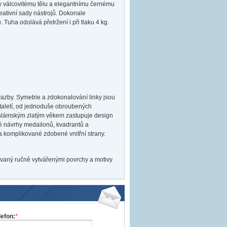
ky válcovitému tělu a elegantnímu černému
ativní sady nástrojů. Dokonale
 Tuha odolává přetržení i při tlaku 4 kg.
azby. Symetrie a zdokonalování linky jsou
staletí, od jednoduše obroubených
s islámským zlatým věkem zastupuje design
né návrhy medailonů, kvadrantů a
a komplikované zdobené vnitřní strany.
ovaný ručně vytvářenými povrchy a motivy
lefon:
*