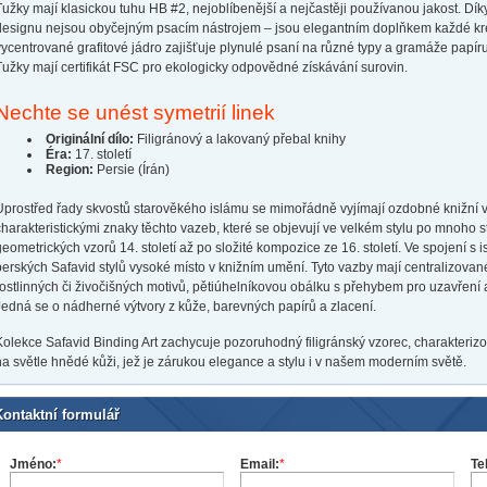
Tužky mají klasickou tuhu HB #2, nejoblíbenější a nejčastěji používanou jakost. Dí
designu nejsou obyčejným psacím nástrojem – jsou elegantním doplňkem každé kre
vycentrované grafitové jádro zajišťuje plynulé psaní na různé typy a gramáže papíru.
Tužky mají certifikát FSC pro ekologicky odpovědné získávání surovin.
Nechte se unést symetrií linek
Originální dílo:
Filigránový a lakovaný přebal knihy
Éra:
17. století
Region:
Persie (Írán)
Uprostřed řady skvostů starověkého islámu se mimořádně vyjímají ozdobné knižní v
charakteristickými znaky těchto vazeb, které se objevují ve velkém stylu po mnoho 
geometrických vzorů 14. století až po složité kompozice ze 16. století. Ve spojení 
perských Safavid stylů vysoké místo v knižním umění. Tyto vazby mají centralizova
rostlinných či živočišných motivů, pětiúhelníkovou obálku s přehybem pro uzavření 
Jedná se o nádherné výtvory z kůže, barevných papírů a zlacení.
Kolekce Safavid Binding Art zachycuje pozoruhodný filigránský vzorec, charakteriz
na světle hnědé kůži, jež je zárukou elegance a stylu i v našem moderním světě.
Kontaktní formulář
Jméno:
*
Email:
*
Te