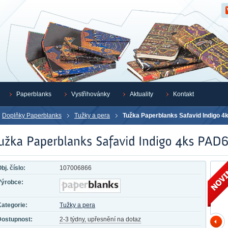
Z
Paperblanks
Vystřihovánky
Aktuality
Kontakt
Doplňky Paperblanks
Tužky a pera
Tužka Paperblanks Safavid Indigo 
bj. číslo:
107006866
Výrobce:
ategorie:
Tužky a pera
Dostupnost:
2-3 týdny, upřesnění na dotaz