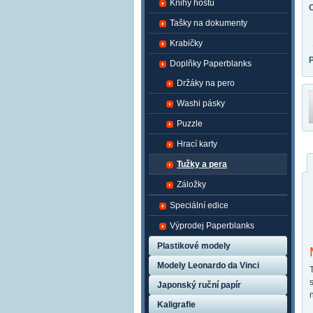
Knihy hostů
Tašky na dokumenty
Krabičky
Doplňky Paperblanks
Držáky na pero
Washi pásky
Puzzle
Hrací karty
Tužky a pera
Záložky
Speciální edice
Výprodej Paperblanks
Plastikové modely
Modely Leonardo da Vinci
Japonský ruční papír
Kaligrafie