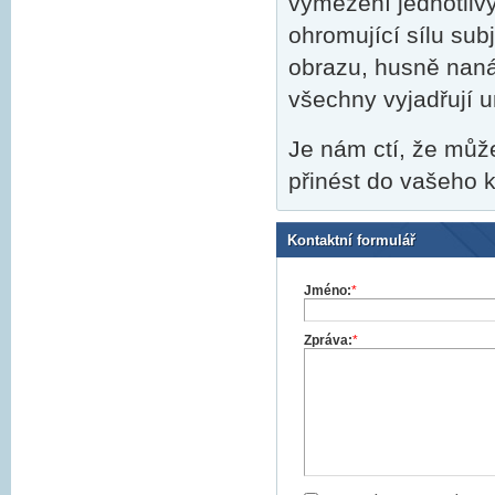
vymezení jednotlivý
ohromující sílu subj
obrazu, husně nanáš
všechny vyjadřují um
Je nám ctí, že můž
přinést do vašeho 
Kontaktní formulář
Jméno:
*
Zpráva:
*