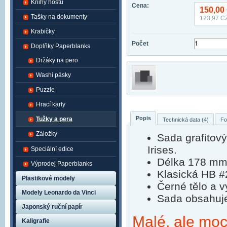
Knihy hostů
Cena:
150,00
Tašky na dokumenty
123,97
CZ
Krabičky
Počet
Doplňky Paperblanks
Držáky na pero
Washi pásky
Puzzle
Hrací karty
Popis
Tužky a pera
Technická data (4)
Fo
Záložky
Sada grafitov
Irises.
Speciální edice
Délka 178 mm,
Výprodej Paperblanks
Klasická HB #
Plastikové modely
Černé tělo a v
Modely Leonardo da Vinci
Sada obsahuje
Japonský ruční papír
Malé, ale mo
Kaligrafie