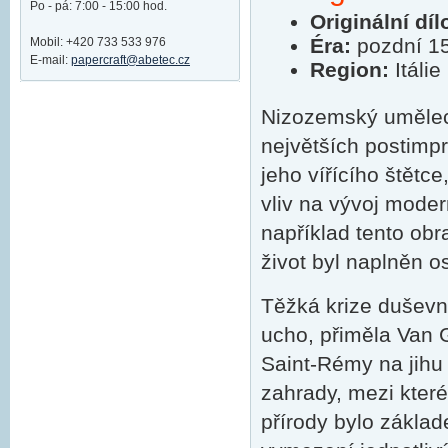
Po - pá: 7:00 - 15:00 hod.
Originální díl
Éra:
pozdní 15.
Mobil: +420 733 533 976
E-mail:
papercraft@abetec.cz
Region:
Itálie
Nizozemský uměl
největších postimp
jeho vířícího štětc
vliv na vývoj moder
například tento obr
život byl naplněn 
Těžká krize duševníh
ucho, přiměla Van 
Saint-Rémy na jihu
zahrady, mezi které
přírody bylo zákla