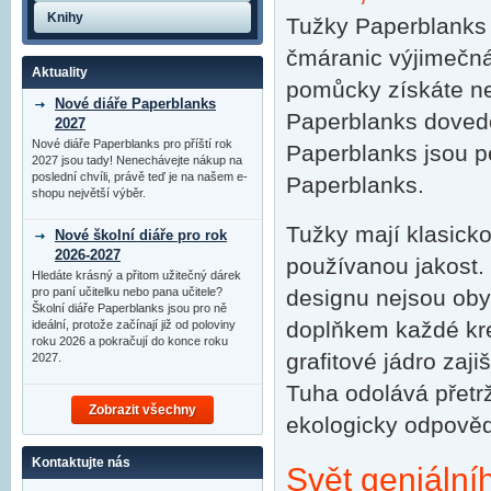
Knihy
Tužky Paperblanks
čmáranic výjimečná 
Aktuality
pomůcky získáte nek
Nové diáře Paperblanks
Paperblanks doved
2027
Nové diáře Paperblanks pro příští rok
Paperblanks jsou p
2027 jsou tady! Nenechávejte nákup na
poslední chvíli, právě teď je na našem e-
Paperblanks.
shopu největší výběr.
Tužky mají klasicko
Nové školní diáře pro rok
2026-2027
používanou jakost.
Hledáte krásný a přitom užitečný dárek
pro paní učitelku nebo pana učitele?
designu nejsou oby
Školní diáře Paperblanks jsou pro ně
doplňkem každé kre
ideální, protože začínají již od poloviny
roku 2026 a pokračují do konce roku
grafitové jádro zaj
2027.
Tuha odolává přetrže
Zobrazit všechny
ekologicky odpověd
Kontaktujte nás
Svět geniální