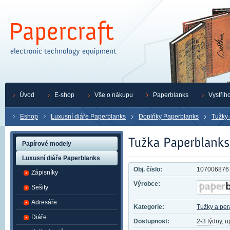
Úvod
E-shop
Vše o nákupu
Paperblanks
Vystřih
Eshop
Luxusní diáře Paperblanks
Doplňky Paperblanks
Tužky 
Papírové modely
Luxusní diáře Paperblanks
Obj. číslo:
107006876
Zápisníky
Výrobce:
Sešity
Adresáře
Kategorie:
Tužky a per
Diáře
Dostupnost:
2-3 týdny, 