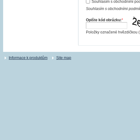
Souhlasím s obchodními po
Souhlasím s obchodními podmín
Opište kód obrázku:
*
Položky označené hvězdičkou (
Informace k produktům
Site map