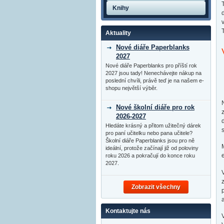
Knihy
Aktuality
Nové diáře Paperblanks
2027
Nové diáře Paperblanks pro příští rok
2027 jsou tady! Nenechávejte nákup na
poslední chvíli, právě teď je na našem e-
shopu největší výběr.
Nové školní diáře pro rok
2026-2027
Hledáte krásný a přitom užitečný dárek
pro paní učitelku nebo pana učitele?
Školní diáře Paperblanks jsou pro ně
ideální, protože začínají již od poloviny
roku 2026 a pokračují do konce roku
2027.
Zobrazit všechny
Kontaktujte nás