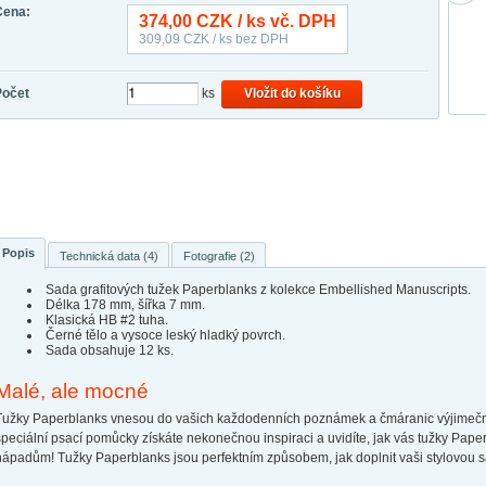
Cena:
374,00
CZK / ks vč. DPH
309,09
CZK / ks bez DPH
Počet
ks
Vložit do košíku
Popis
Technická data (4)
Fotografie (2)
Sada grafitových tužek Paperblanks z kolekce Embellished Manuscripts.
Délka 178 mm, šířka 7 mm.
Klasická HB #2 tuha.
Černé tělo a vysoce leský hladký povrch.
Sada obsahuje 12 ks.
Malé, ale mocné
Tužky Paperblanks vnesou do vašich každodenních poznámek a čmáranic výjimečná 
speciální psací pomůcky získáte nekonečnou inspiraci a uvidíte, jak vás tužky Pa
nápadům! Tužky Paperblanks jsou perfektním způsobem, jak doplnit vaši stylovou 