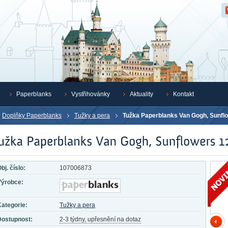
Z
Paperblanks
Vystřihovánky
Aktuality
Kontakt
Doplňky Paperblanks
Tužky a pera
Tužka Paperblanks Van Gogh, Sunfl
bj. číslo:
107006873
Výrobce:
ategorie:
Tužky a pera
Dostupnost:
2-3 týdny, upřesnění na dotaz