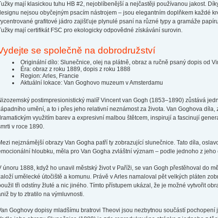
Tužky mají klasickou tuhu HB #2, nejoblíbenější a nejčastěji používanou jakost. Dí
designu nejsou obyčejným psacím nástrojem – jsou elegantním doplňkem každé kre
vycentrované grafitové jádro zajišťuje plynulé psaní na různé typy a gramáže papíru.
Tužky mají certifikát FSC pro ekologicky odpovědné získávání surovin.
Vydejte se společně na dobrodružství
Originální dílo: Slunečnice, olej na plátně, obraz a ručně psaný dopis od 
Éra: obraz z roku 1889, dopis z roku 1888
Region: Arles, Francie
Aktuální lokace: Van Goghovo muzeum v Amsterdamu
Nizozemský postimpresionistický malíř Vincent van Gogh (1853–1890) zůstává jední
západního umění, a to i přes jeho relativní neznámost za života. Van Goghova díla,
dramatickým využitím barev a expresivní malbou štětcem, inspirují a fascinují gene
smrti v roce 1890.
Mezi nejznámější obrazy Van Gogha patří ty zobrazující slunečnice. Tato díla, osla
emocionální hloubku, měla pro Van Gogha zvláštní význam – podle jednoho z jeho 
V únoru 1888, když ho unavil městský život v Paříži, se van Gogh přestěhoval do města
založí umělecké útočiště a komunu. Právě v Arles namaloval pět velkých pláten zob
použil tři odstíny žluté a nic jiného. Tímto přístupem ukázal, že je možné vytvořit o
aniž by to ztratilo na výmluvnosti.
Van Goghovy dopisy mladšímu bratrovi Theovi jsou nezbytnou součástí pochopení j