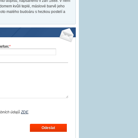
chto dopisů, napsaného v září 1888. V něm
m domem kvůli teplé, máslové barvě jeho
tohoto malého budoáru s hezkou postelí a
lefon:
*
obních údajů
ZDE
.
Odeslat