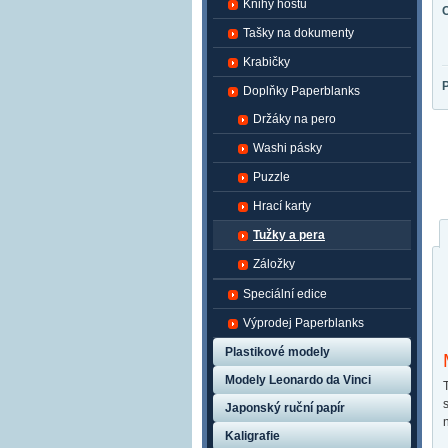
Knihy hostů
Tašky na dokumenty
Krabičky
Doplňky Paperblanks
Držáky na pero
Washi pásky
Puzzle
Hrací karty
Tužky a pera
Záložky
Speciální edice
Výprodej Paperblanks
Plastikové modely
Modely Leonardo da Vinci
Japonský ruční papír
Kaligrafie