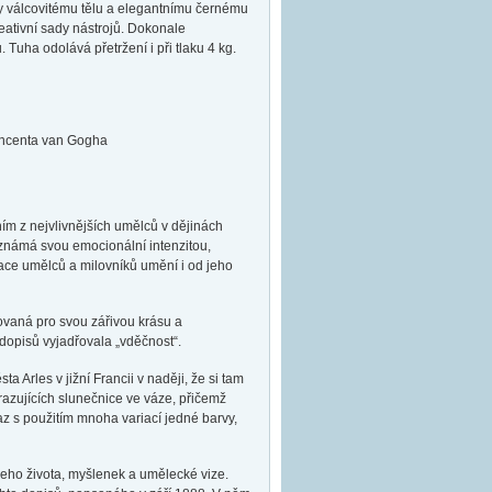
ky válcovitému tělu a elegantnímu černému
ativní sady nástrojů. Dokonale
 Tuha odolává přetržení i při tlaku 4 kg.
Vincenta van Gogha
m z nejvlivnějších umělců v dějinách
 známá svou emocionální intenzitou,
race umělců a milovníků umění i od jeho
vovaná pro svou zářivou krásu a
dopisů vyjadřovala „vděčnost“.
 Arles v jižní Francii v naději, že si tam
razujících slunečnice ve váze, přičemž
braz s použitím mnoha variací jedné barvy,
eho života, myšlenek a umělecké vize.