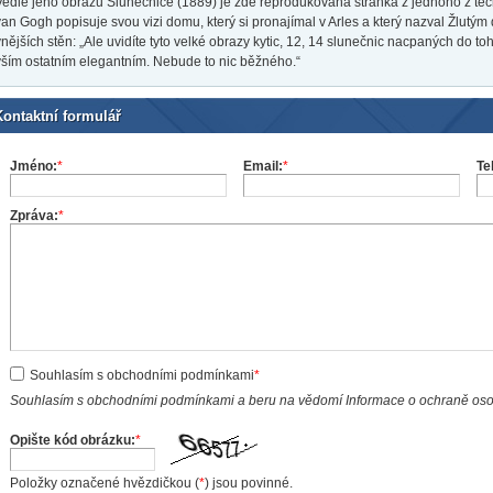
Vedle jeho obrazu Slunečnice (1889) je zde reprodukována stránka z jednoho z tě
van Gogh popisuje svou vizi domu, který si pronajímal v Arles a který nazval Žlutý
vnějších stěn: „Ale uvidíte tyto velké obrazy kytic, 12, 14 slunečnic nacpaných do 
vším ostatním elegantním. Nebude to nic běžného.“
Kontaktní formulář
Jméno:
*
Email:
*
Te
Zpráva:
*
Souhlasím s obchodními podmínkami
*
Souhlasím s obchodními podmínkami a beru na vědomí Informace o ochraně os
Opište kód obrázku:
*
Položky označené hvězdičkou (
*
) jsou povinné.