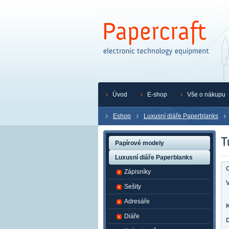
Úvod
E-shop
Vše o nákupu
Eshop
Luxusní diáře Paperblanks
Papírové modely
Luxusní diáře Paperblanks
O
Zápisníky
Sešity
Adresáře
K
Diáře