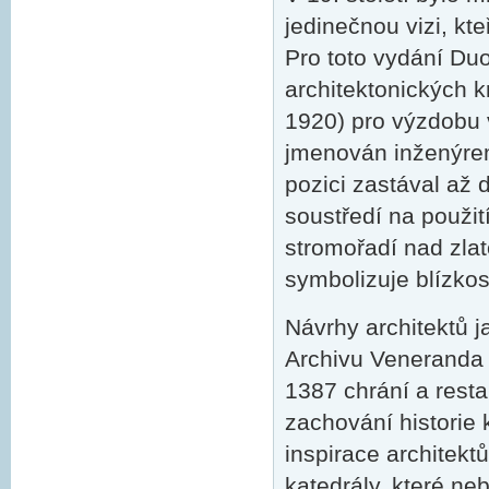
jedinečnou vizi, kt
Pro toto vydání Duo
architektonických 
1920) pro výzdobu 
jmenován inženýrem
pozici zastával až
soustředí na použit
stromořadí nad zla
symbolizuje blízkos
Návrhy architektů 
Archivu Veneranda 
1387 chrání a resta
zachování historie
inspirace architekt
katedrály, které ne