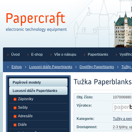
Úvod
E-shop
Vše o nákupu
Paperblanks
Vystřih
Eshop
Luxusní diáře Paperblanks
Doplňky Paperblanks
Tužky 
Papírové modely
Luxusní diáře Paperblanks
Obj. číslo:
107006880
Zápisníky
Výrobce:
Sešity
Adresáře
Kategorie:
Tužky a per
Diáře
Dostupnost:
2-3 týdny, 