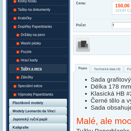
Knihy hostů
Cena:
150,00
Tašky na dokumenty
123,97
CZ
Krabičky
Počet
Doplňky Paperblanks
Držáky na pero
Washi pásky
Puzzle
Hrací karty
Popis
Tužky a pera
Technická data (4)
Fo
Záložky
Sada grafitov
Délka 178 mm,
Speciální edice
Klasická HB #
Výprodej Paperblanks
Černé tělo a v
Plastikové modely
Sada obsahuje
Modely Leonardo da Vinci
Malé, ale mo
Japonský ruční papír
Kaligrafie
Tužky Paperblanks