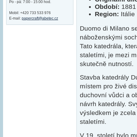
Po - pá: 7:00 - 15:00 hod.
Období:
1881
Region:
Itálie
Mobil: +420 733 533 976
E-mail:
papercraft@abetec.cz
Duomo di Milano se
náboženskými socham
Tato katedrála, kte
staletími, je mezi 
skutečně nutností.
Stavba katedrály D
místem pro živé dis
duchovní vůdci a ob
návrh katedrály. S
výsledkem je zcela u
staletími.
V 19. století bylo 