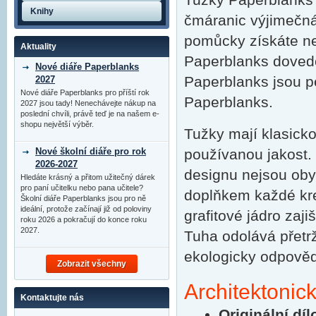
Knihy
čmáranic výjimečná 
pomůcky získáte nek
Aktuality
Paperblanks doved
Nové diáře Paperblanks
Paperblanks jsou p
2027
Nové diáře Paperblanks pro příští rok
Paperblanks.
2027 jsou tady! Nenechávejte nákup na
poslední chvíli, právě teď je na našem e-
shopu největší výběr.
Tužky mají klasicko
Nové školní diáře pro rok
používanou jakost.
2026-2027
designu nejsou oby
Hledáte krásný a přitom užitečný dárek
pro paní učitelku nebo pana učitele?
doplňkem každé kre
Školní diáře Paperblanks jsou pro ně
ideální, protože začínají již od poloviny
grafitové jádro zaj
roku 2026 a pokračují do konce roku
2027.
Tuha odolává přetrže
ekologicky odpověd
Zobrazit všechny
Architektonic
Kontaktujte nás
Originální díl