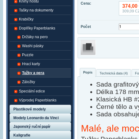
Knihy hostů
Cena:
374,00
Tašky na dokumenty
309,09
CZ
Krabičky
Počet
Doplňky Paperblanks
Držáky na pero
Washi pásky
Puzzle
Hrací karty
Popis
Tužky a pera
Technická data (4)
Fo
Záložky
Sada grafitov
Délka 178 mm,
Speciální edice
Klasická HB #
Výprodej Paperblanks
Černé tělo a v
Plastikové modely
Sada obsahuje
Modely Leonardo da Vinci
Malé, ale mo
Japonský ruční papír
Kaligrafie
Tužky Paperblanks