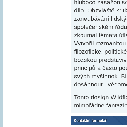
hluboce zasažen so
dílo. Obzvláště krit
zanedbávání lidský
společenském řádu.
zkoumal témata útla
Vytvořil rozmanitou
filozofické, politic
božskou představiv
principů a často po
svých myšlenek. Bla
dosáhnout uvědoměn
Tento design Wildfl
mimořádné fantazie 
Kontaktní formulář