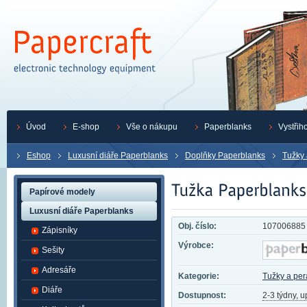
Úvod
E-shop
Vše o nákupu
Paperblanks
Vystřih
Eshop
Luxusní diáře Paperblanks
Doplňky Paperblanks
Tužky 
Papírové modely
Luxusní diáře Paperblanks
Obj. číslo:
107006885
Zápisníky
Výrobce:
Sešity
Adresáře
Kategorie:
Tužky a per
Diáře
Dostupnost:
2-3 týdny, 