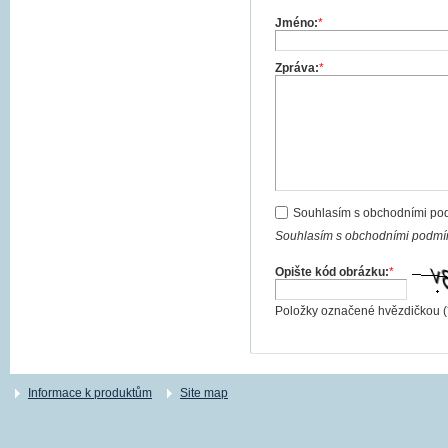
Jméno:
*
Zpráva:
*
Souhlasím s obchodními po
Souhlasím s obchodními podmín
Opište kód obrázku:
*
Položky označené hvězdičkou (
Informace k produktům
Site map