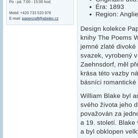
Po - pá: 7:00 - 15:00 hod.
Éra: 1893
Region: Angli
Mobil: +420 733 533 976
E-mail:
papercraft@abetec.cz
Design kolekce Pap
knihy The Poems Wi
jemné zlaté divoké
svazek, vyrobený v
Zaehnsdorf, měl př
krása této vazby ná
básníci romantické
William Blake byl an
svého života jeho 
považován za jedno
a 19. století. Blak
a byl obklopen vel