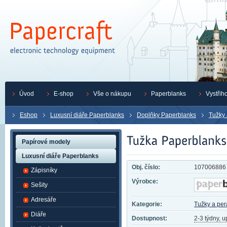
Úvod
E-shop
Vše o nákupu
Paperblanks
Vystřih
Eshop
Luxusní diáře Paperblanks
Doplňky Paperblanks
Tužky 
Papírové modely
Luxusní diáře Paperblanks
Obj. číslo:
107006886
Zápisníky
Výrobce:
Sešity
Adresáře
Kategorie:
Tužky a per
Diáře
Dostupnost:
2-3 týdny, 