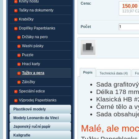
Knihy hostů
Cena:
150,00
Tašky na dokumenty
123,97
CZ
Krabičky
Počet
Doplňky Paperblanks
Držáky na pero
Washi pásky
Puzzle
Hrací karty
Popis
Tužky a pera
Technická data (4)
Fo
Záložky
Sada grafitov
Délka 178 mm,
Speciální edice
Klasická HB #
Výprodej Paperblanks
Černé tělo a v
Plastikové modely
Sada obsahuje
Modely Leonardo da Vinci
Malé, ale mo
Japonský ruční papír
Kaligrafie
Tužky Paperblanks