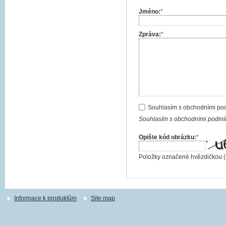
Jméno:
*
Zpráva:
*
Souhlasím s obchodními po
Souhlasím s obchodními podmín
Opište kód obrázku:
*
Položky označené hvězdičkou (
Informace k produktům
Site map