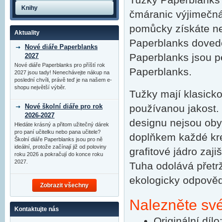
Knihy
čmáranic výjimečná 
pomůcky získáte nek
Aktuality
Paperblanks doved
Nové diáře Paperblanks
Paperblanks jsou p
2027
Nové diáře Paperblanks pro příští rok
Paperblanks.
2027 jsou tady! Nenechávejte nákup na
poslední chvíli, právě teď je na našem e-
shopu největší výběr.
Tužky mají klasicko
Nové školní diáře pro rok
používanou jakost.
2026-2027
designu nejsou oby
Hledáte krásný a přitom užitečný dárek
pro paní učitelku nebo pana učitele?
doplňkem každé kre
Školní diáře Paperblanks jsou pro ně
ideální, protože začínají již od poloviny
grafitové jádro zaj
roku 2026 a pokračují do konce roku
2027.
Tuha odolává přetrže
ekologicky odpověd
Zobrazit všechny
Nalezněte své
Kontaktujte nás
Originální díl