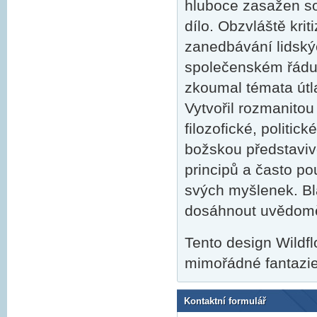
hluboce zasažen so
dílo. Obzvláště krit
zanedbávání lidský
společenském řádu.
zkoumal témata útla
Vytvořil rozmanitou
filozofické, politic
božskou představiv
principů a často po
svých myšlenek. Bla
dosáhnout uvědoměn
Tento design Wildfl
mimořádné fantazie 
Kontaktní formulář