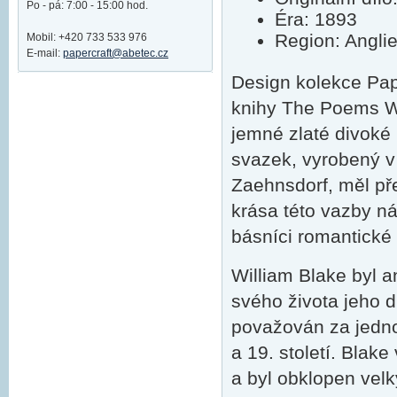
Po - pá: 7:00 - 15:00 hod.
Éra: 1893
Region: Angli
Mobil: +420 733 533 976
E-mail:
papercraft@abetec.cz
Design kolekce Pap
knihy The Poems Wi
jemné zlaté divoké
svazek, vyrobený v
Zaehnsdorf, měl př
krása této vazby ná
básníci romantické
William Blake byl an
svého života jeho 
považován za jedno
a 19. století. Blak
a byl obklopen vel