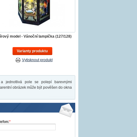
írový model - Vánoční lampička (127/128)
Varianty produktu
Vytisknout produkt
 a jednotlivá pole se polepí barevnými
nsparentní obrázek může být pověšen do okna
lefon:
*