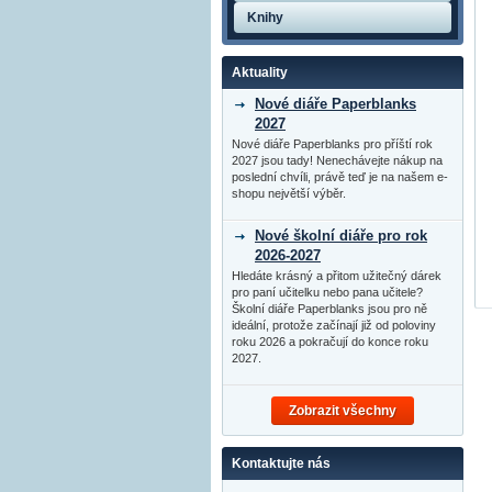
Knihy
Aktuality
Nové diáře Paperblanks
2027
Nové diáře Paperblanks pro příští rok
2027 jsou tady! Nenechávejte nákup na
poslední chvíli, právě teď je na našem e-
shopu největší výběr.
Nové školní diáře pro rok
2026-2027
Hledáte krásný a přitom užitečný dárek
pro paní učitelku nebo pana učitele?
Školní diáře Paperblanks jsou pro ně
ideální, protože začínají již od poloviny
roku 2026 a pokračují do konce roku
2027.
Zobrazit všechny
Kontaktujte nás