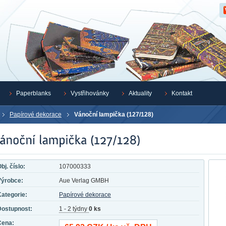
Z
Paperblanks
Vystřihovánky
Aktuality
Kontakt
Papírové dekorace
Vánoční lampička (127/128)
bj. číslo:
107000333
Výrobce:
Aue Verlag GMBH
ategorie:
Papírové dekorace
Dostupnost:
1 - 2 týdny
0 ks
Cena: