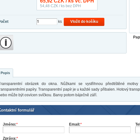
65,92
CZK / ks vč. DPH
54,48
CZK / ks bez DPH
Počet
ks
Vložit do košíku
Pap
Popis
Transparentní obrázek do okna. Nůžkami se vystřihnou předtištěné motivy
transparentními papíry. Transparentní papír je u každé sady přibalen. Hotový tra
nebo může být osvícen svíčkou. Barvy potom báječně září.
Kontaktní formulář
Jméno:
*
Email:
*
Te
Zpráva:
*