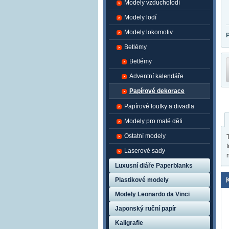
Modely vzducholodí
Modely lodí
Modely lokomotiv
Betlémy
Betlémy
Adventní kalendáře
Papírové dekorace
Papírové loutky a divadla
Modely pro malé děti
Ostatní modely
Laserové sady
Luxusní diáře Paperblanks
Plastikové modely
Modely Leonardo da Vinci
Japonský ruční papír
Kaligrafie