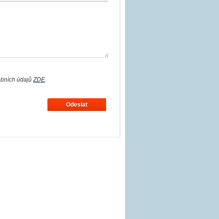
obních údajů
ZDE
.
Odeslat