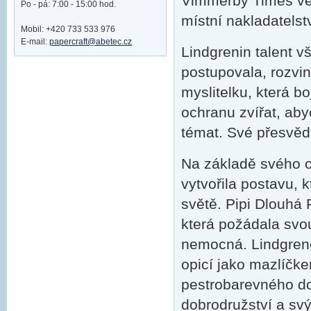
Vimmerby Times ve 
Po - pá: 7:00 - 15:00 hod.
místní nakladatelstv
Mobil: +420 733 533 976
E-mail:
papercraft@abetec.cz
Lindgrenin talent v
postupovala, rozvi
myslitelku, která b
ochranu zvířat, ab
témat. Své přesvěd
Na základě svého o
vytvořila postavu, k
světě. Pipi Dlouhá
která požádala svo
nemocná. Lindgreno
opicí jako mazlíčke
pestrobarevného do
dobrodružství a sv