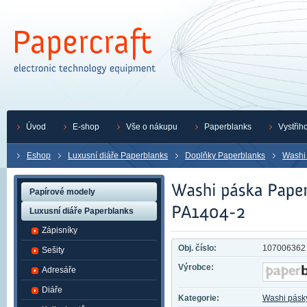
Úvod
E-shop
Vše o nákupu
Paperblanks
Vystřih
Eshop
Luxusní diáře Paperblanks
Doplňky Paperblanks
Washi
Papírové modely
Luxusní diáře Paperblanks
Zápisníky
Obj. číslo:
107006362
Sešity
Výrobce:
Adresáře
Diáře
Kategorie:
Washi pásk