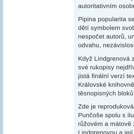
autoritativním osob
Pipina popularita s
dětí symbolem svobo
nespočet autorů, umě
odvahu, nezávislost 
Když Lindgrenová z
své rukopisy nejdří
jistá finální verzí 
Královské knihovně
těsnopisných bloků
Zde je reproduková
Punčoše spolu s il
růžovém a mátově 
Lindgrenovou a její