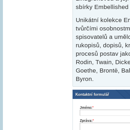
sbírky Embellished
Unikátní kolekce E
tvůrčími osobnostmi 
spisovatelů a uměl
rukopisů, dopisů, k
procesů postav jak
Rodin, Twain, Dicke
Goethe, Brontë, Ba
Byron.
Kontaktní formulář
Jméno:
*
Zpráva:
*