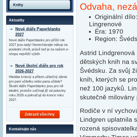
Odvaha, nezávi
Knihy
Originální díl
Aktuality
Lingrenové
Nové diáře Paperblanks
Éra: 1970
2027
Region: Švéd
Nové diáře Paperblanks pro příští rok
2027 jsou tady! Nenechávejte nákup na
poslední chvíli, právě teď je na našem e-
Astrid Lindgrenová
shopu největší výběr.
dětských knih na s
Nové školní diáře pro rok
Švédsku. Za svůj ž
2026-2027
Hledáte krásný a přitom užitečný dárek
knih, kterých se pr
pro paní učitelku nebo pana učitele?
Školní diáře Paperblanks jsou pro ně
než 100 jazyků. Li
ideální, protože začínají již od poloviny
roku 2026 a pokračují do konce roku
skutečně milovány 
2027.
Rodiče v ní vychová
Zobrazit všechny
Lindgren uplatnila s
rozená spisovatelk
Kontaktujte nás