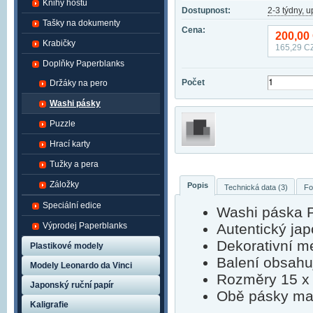
Knihy hostů
Dostupnost:
2-3 týdny, 
Tašky na dokumenty
Cena:
200,00
Krabičky
165,29
CZ
Doplňky Paperblanks
Počet
Držáky na pero
Washi pásky
Puzzle
Hrací karty
Tužky a pera
Záložky
Popis
Technická data (3)
Fo
Speciální edice
Washi páska P
Výprodej Paperblanks
Autentický jap
Dekorativní me
Plastikové modely
Balení obsahu
Modely Leonardo da Vinci
Rozměry 15 x
Japonský ruční papír
Obě pásky maj
Kaligrafie