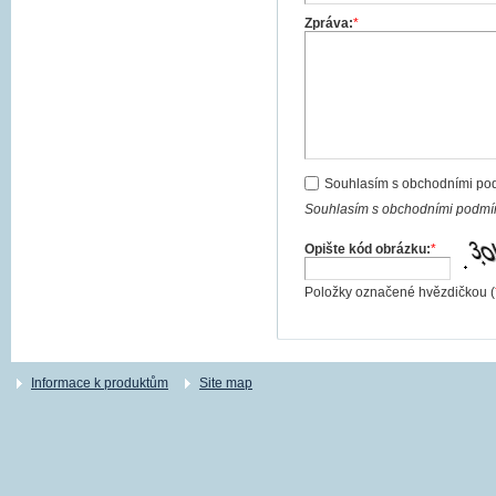
Zpráva:
*
Souhlasím s obchodními po
Souhlasím s obchodními podmín
Opište kód obrázku:
*
Položky označené hvězdičkou (
Informace k produktům
Site map