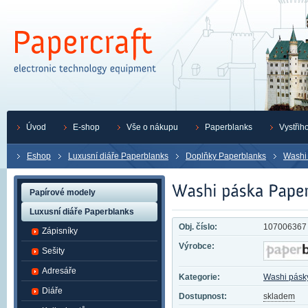
Úvod
E-shop
Vše o nákupu
Paperblanks
Vystřih
Eshop
Luxusní diáře Paperblanks
Doplňky Paperblanks
Washi
Papírové modely
Luxusní diáře Paperblanks
Obj. číslo:
107006367
Zápisníky
Výrobce:
Sešity
Adresáře
Kategorie:
Washi pásk
Diáře
Dostupnost:
skladem