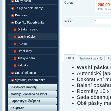
Knihy hostů
Cena:
200,00
Tašky na dokumenty
165,29
CZ
Krabičky
Počet
Doplňky Paperblanks
Držáky na pero
Washi pásky
Puzzle
Hrací karty
Popis
Tužky a pera
Technická data (3)
Fo
Záložky
Washi páska 
Autentický jap
Speciální edice
Dekorativní me
Výprodej Paperblanks
Balení obsahu
Plastikové modely
Rozměry 15 x
Modely Leonardo da Vinci
Sada obsahuje
Japonský ruční papír
Obě pásky maj
Kaligrafie