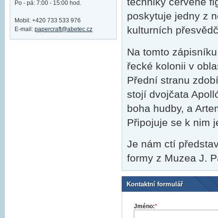
techniky červené figu
Po - pá: 7:00 - 15:00 hod.
poskytuje jedny z n
Mobil: +420 733 533 976
kulturních přesvědč
E-mail:
papercraft@abetec.cz
Na tomto zápisníku
řecké kolonii v oblas
Přední stranu zdob
stojí dvojčata Apoll
boha hudby, a Artem
Připojuje se k nim 
Je nám ctí představ
formy z Muzea J. P
Kontaktní formulář
Jméno:
*