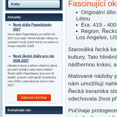
Fascinující ok
Knihy
Originální dí
Létou
Aktuality
Éra: 415 - 400 
Nové diáře Paperblanks
2027
Region: Řecko
Nové diáře Paperblanks pro příští rok
Los Angeles, U
2027 jsou tady! Nenechávejte nákup na
poslední chvíli, právě teď je na našem e-
shopu největší výběr.
Starověká řecká ker
kultury. Tato hlině
Nové školní diáře pro rok
2026-2027
nádhernou krásu, al
Hledáte krásný a přitom užitečný dárek
pro paní učitelku nebo pana učitele?
Školní diáře Paperblanks jsou pro ně
Malované nádoby po
ideální, protože začínají již od poloviny
roku 2026 a pokračují do konce roku
nám umožňují nahl
2027.
Řecká keramika slo
vdechovala život př
Zobrazit všechny
Počínaje protogeom
Kontaktujte nás