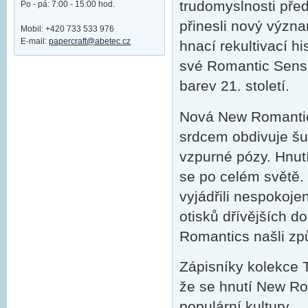
trudomyslnosti pře
Po - pá: 7:00 - 15:00 hod.
přinesli nový význ
Mobil: +420 733 533 976
E-mail:
papercraft@abetec.cz
hnací rekultivací hi
své Romantic Sensi
barev 21. století.
Nová New Romantic 
srdcem obdivuje šu
vzpurné pózy. Hnutí
se po celém světě. 
vyjádřili nespokoj
otisků dřívějších do
Romantics našli způ
Zápisníky kolekce 
že se hnutí New Rom
populární kultury.