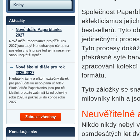
Knihy
Společnost Paperbl
eklekticismus jejic
Aktuality
bestsellerů. Tyto o
Nové diáře Paperblanks
2027
jedinečnými procesy
Nové diáře Paperblanks pro příští rok
2027 jsou tady! Nenechávejte nákup na
Tyto procesy dokáží
poslední chvíli, právě teď je na našem e-
shopu největší výběr.
překrásné syté bar
zpracování kolekc
Nové školní diáře pro rok
2026-2027
formátu.
Hledáte krásný a přitom užitečný dárek
pro paní učitelku nebo pana učitele?
Tyto záložky se sn
Školní diáře Paperblanks jsou pro ně
ideální, protože začínají již od poloviny
milovníky knih a j
roku 2026 a pokračují do konce roku
2027.
Neuvěřitelné
Zobrazit všechny
Nikdo nikdy nebyl 
Kontaktujte nás
osmdesátých let dva