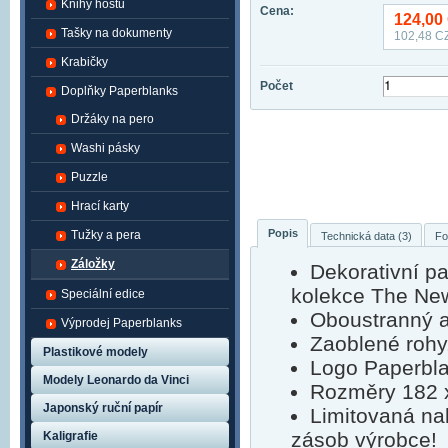
Knihy hostů
Cena:
124,00
Tašky na dokumenty
102,48
CZ
Krabičky
Počet
Doplňky Paperblanks
Držáky na pero
Washi pásky
Puzzle
Hrací karty
Popis
Tužky a pera
Technická data (3)
Fo
Záložky
Dekorativní p
kolekce The Ne
Speciální edice
Oboustranný a
Výprodej Paperblanks
Zaoblené rohy
Plastikové modely
Logo Paperbla
Modely Leonardo da Vinci
Rozměry 182 
Japonský ruční papír
Limitovaná na
zásob výrobce!
Kaligrafie