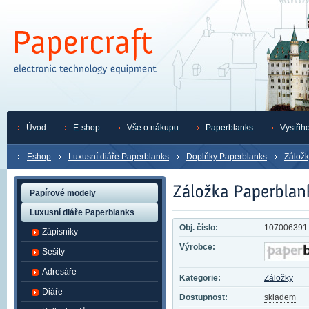
Úvod
E-shop
Vše o nákupu
Paperblanks
Vystřih
Eshop
Luxusní diáře Paperblanks
Doplňky Paperblanks
Záložk
Papírové modely
Luxusní diáře Paperblanks
Obj. číslo:
107006391
Zápisníky
Výrobce:
Sešity
Adresáře
Kategorie:
Záložky
Diáře
Dostupnost:
skladem