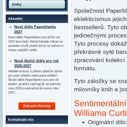
Knihy
Společnost Paperbl
eklekticismus jejic
Aktuality
bestsellerů. Tyto o
Nové diáře Paperblanks
2027
jedinečnými procesy
Nové diáře Paperblanks pro příští rok
2027 jsou tady! Nenechávejte nákup na
Tyto procesy dokáží
poslední chvíli, právě teď je na našem e-
shopu největší výběr.
překrásné syté bar
zpracování kolekc
Nové školní diáře pro rok
2026-2027
formátu.
Hledáte krásný a přitom užitečný dárek
pro paní učitelku nebo pana učitele?
Tyto záložky se sn
Školní diáře Paperblanks jsou pro ně
ideální, protože začínají již od poloviny
milovníky knih a j
roku 2026 a pokračují do konce roku
2027.
Sentimentální
Zobrazit všechny
Williama Curt
Kontaktujte nás
Originální díl