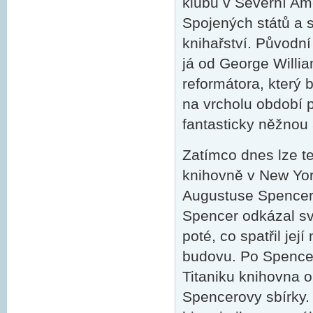
klubu v Severní Am
Spojených států a s
knihařství. Původn
já od George Willi
reformátora, který 
na vrcholu období 
fantasticky něžnou 
Zatímco dnes lze te
knihovně v New Yor
Augustuse Spencera
Spencer odkázal sv
poté, co spatřil je
budovu. Po Spencer
Titaniku knihovna o
Spencerovy sbírky. 