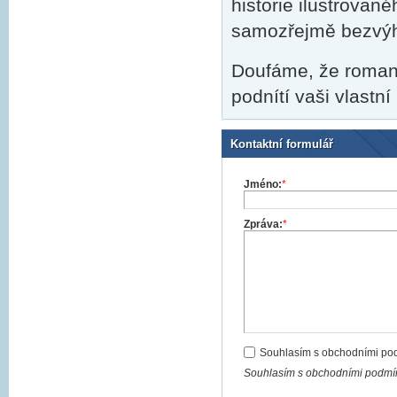
historie ilustrované
samozřejmě bezvý
Doufáme, že romant
podnítí vaši vlastn
Kontaktní formulář
Jméno:
*
Zpráva:
*
Souhlasím s obchodními po
Souhlasím s obchodními podmín