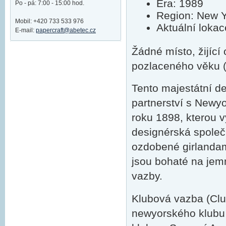
Éra: 1989
Po - pá: 7:00 - 15:00 hod.
Region: New Y
Mobil: +420 733 533 976
Aktuální loka
E-mail:
papercraft@abetec.cz
Žádné místo, žijíc
pozlaceného věku (
Tento majestátní d
partnerství s Newy
roku 1898, kterou v
designérská společ
ozdobené girlandami
jsou bohaté na jemn
vazby.
Klubová vazba (Clu
newyorského klubu G