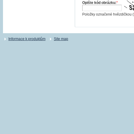
Opište kód obrázku:
*
Položky označené hvězdičkou (
Informace k produktům
Site map