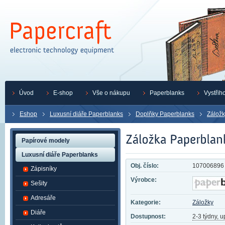
Úvod
E-shop
Vše o nákupu
Paperblanks
Vystřih
Eshop
Luxusní diáře Paperblanks
Doplňky Paperblanks
Záložk
Papírové modely
Luxusní diáře Paperblanks
Obj. číslo:
107006896
Zápisníky
Výrobce:
Sešity
Adresáře
Kategorie:
Záložky
Diáře
Dostupnost:
2-3 týdny, 