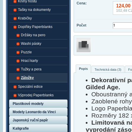
Knihy hostů
Cena:
124,00
Tašky na dokumenty
102,48
CZ
Krabičky
Počet
Doplňky Paperblanks
Držáky na pero
Washi pásky
Puzzle
Hrací karty
Popis
Tužky a pera
Technická data (3)
Fo
Záložky
Dekorativní 
Gilded Age.
Speciální edice
Oboustranný a
Výprodej Paperblanks
Zaoblené rohy
Plastikové modely
Logo Paperbla
Modely Leonardo da Vinci
Rozměry 182 
Japonský ruční papír
Limitovaná n
vyprodání záso
Kaligrafie