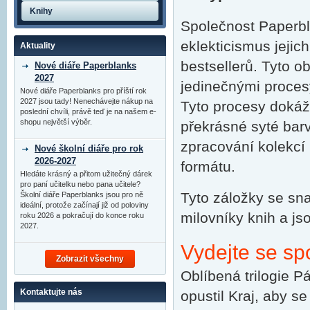
Knihy
Společnost Paperbl
eklekticismus jejic
Aktuality
bestsellerů. Tyto o
Nové diáře Paperblanks
2027
jedinečnými procesy
Nové diáře Paperblanks pro příští rok
2027 jsou tady! Nenechávejte nákup na
Tyto procesy dokáží
poslední chvíli, právě teď je na našem e-
shopu největší výběr.
překrásné syté bar
zpracování kolekc
Nové školní diáře pro rok
2026-2027
formátu.
Hledáte krásný a přitom užitečný dárek
pro paní učitelku nebo pana učitele?
Tyto záložky se sn
Školní diáře Paperblanks jsou pro ně
ideální, protože začínají již od poloviny
milovníky knih a j
roku 2026 a pokračují do konce roku
2027.
Vydejte se sp
Zobrazit všechny
Oblíbená trilogie P
Kontaktujte nás
opustil Kraj, aby s