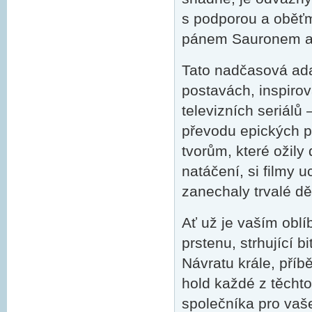
s podporou a oběťm
pánem Sauronem a z
Tato nadčasová ada
postavách, inspirov
televizních seriálů
převodu epických p
tvorům, které ožil
natáčení, si filmy 
zanechaly trvalé dě
Ať už je vaším ob
prstenu, strhující 
Návratu krále, pří
hold každé z těchto
společníka pro vaše