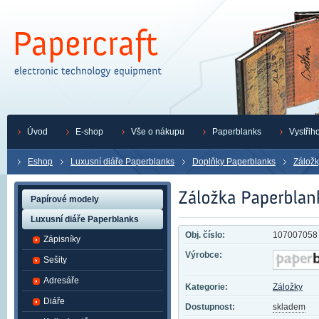
Úvod
E-shop
Vše o nákupu
Paperblanks
Vystřih
Eshop
Luxusní diáře Paperblanks
Doplňky Paperblanks
Záložk
Papírové modely
Luxusní diáře Paperblanks
Obj. číslo:
107007058
Zápisníky
Výrobce:
Sešity
Adresáře
Kategorie:
Záložky
Diáře
Dostupnost:
skladem