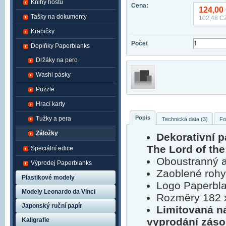
Knihy hostů
Cena:
124,00
Tašky na dokumenty
102,48
CZ
Krabičky
Počet
Doplňky Paperblanks
Držáky na pero
Washi pásky
Puzzle
Hrací karty
Popis
Tužky a pera
Technická data (3)
Fo
Záložky
Dekorativní 
The Lord of the
Speciální edice
Oboustranný a
Výprodej Paperblanks
Zaoblené rohy
Plastikové modely
Logo Paperbla
Modely Leonardo da Vinci
Rozměry 182 
Japonský ruční papír
Limitovaná n
vyprodání záso
Kaligrafie