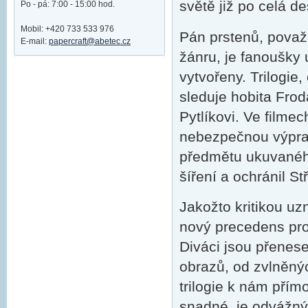
světě již po celá des
Po - pá: 7:00 - 15:00 hod.
Mobil: +420 733 533 976
Pán prstenů, považ
E-mail:
papercraft@abetec.cz
žánru, je fanoušky u
vytvořeny. Trilogie
sleduje hobita Frod
Pytlíkovi. Ve film
nebezpečnou výpra
předmětu ukuvanéh
šíření a ochránil 
Jakožto kritikou uz
nový precedens pro
Diváci jsou přenes
obrazů, od zvlněný
trilogie k nám přímo
snadné, je odvážný 