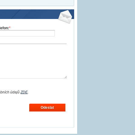
lefon:
*
obních údajů
ZDE
.
Odeslat