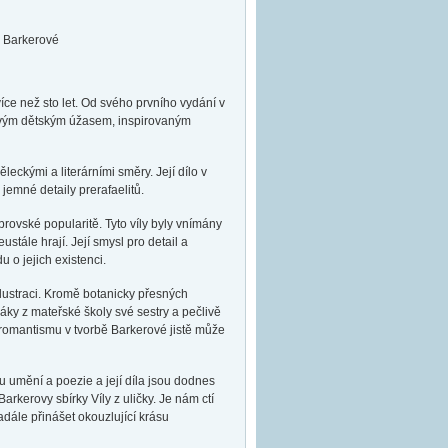
y Barkerové
íce než sto let. Od svého prvního vydání v
e svým dětským úžasem, inspirovaným
ckými a literárními směry. Její dílo v
jemné detaily prerafaelitů.
obrovské popularitě. Tyto víly byly vnímány
ustále hrají. Její smysl pro detail a
 o jejich existenci.
lustraci. Kromě botanicky přesných
žáky z mateřské školy své sestry a pečlivě
a romantismu v tvorbě Barkerové jistě může
u umění a poezie a její díla jsou dodnes
rkerovy sbírky Víly z uličky. Je nám ctí
dále přinášet okouzlující krásu