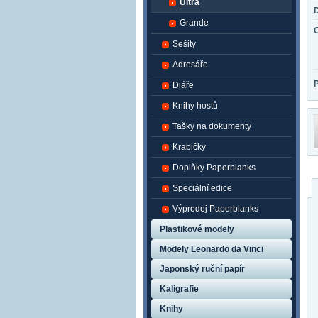
Ultra
Grande
Sešity
Adresáře
Diáře
Knihy hostů
Tašky na dokumenty
Krabičky
Doplňky Paperblanks
Speciální edice
Výprodej Paperblanks
Plastikové modely
Modely Leonardo da Vinci
Japonský ruční papír
Kaligrafie
Knihy