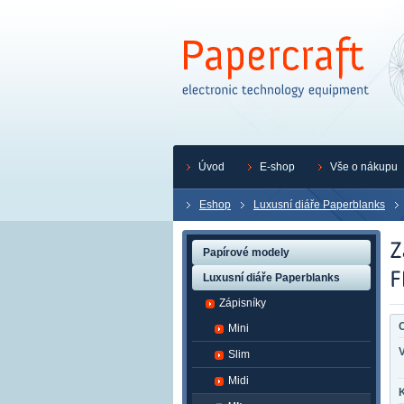
Úvod
E-shop
Vše o nákupu
Eshop
Luxusní diáře Paperblanks
Papírové modely
Luxusní diáře Paperblanks
Zápisníky
O
Mini
Slim
Midi
K