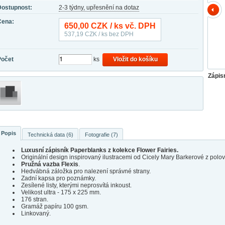
Dostupnost:
2-3 týdny, upřesnění na dotaz
Cena:
650,00
CZK / ks vč. DPH
537,19
CZK / ks bez DPH
Počet
ks
Vložit do košíku
Zápis
Popis
Technická data (6)
Fotografie (7)
Luxusní zápisník Paperblanks z kolekce Flower Fairies.
Originální design inspirovaný ilustracemi od Cicely Mary Barkerové z polovin
Pružná vazba Flexis
.
Hedvábná záložka pro nalezení správné strany.
Zadní kapsa pro poznámky.
Zesílené listy, kterými neprosvítá inkoust.
Velikost ultra - 175 x 225 mm.
176 stran.
Gramáž papíru 100 gsm.
Linkovaný.