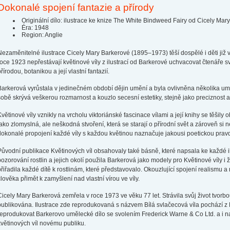
Dokonalé spojení fantazie a přírody
Originální dílo: ilustrace ke knize The White Bindweed Fairy od Cicely Mar
Éra: 1948
Region: Anglie
Nezaměnitelné ilustrace Cicely Mary Barkerové (1895–1973) těší dospělé i děti již v
roce 1923 nepřestávají květinové víly z ilustrací od Barkerové uchvacovat čtenář
řírodou, botanikou a její vlastní fantazií.
Barkerová vyrůstala v jedinečném období dějin umění a byla ovlivněna několika uměle
sobě skrývá veškerou rozmarnost a kouzlo secesní estetiky, stejně jako preciznost a 
Květinové víly vznikly na vrcholu viktoriánské fascinace vílami a její knihy se těšily 
jako zlomyslná, ale neškodná stvoření, která se starají o přírodní svět a zároveň si ne
dokonalé propojení každé víly s každou květinou naznačuje jakousi poetickou pravdu
Původní publikace Květinových víl obsahovaly také básně, které napsala ke každé i
pozorování rostlin a jejich okolí použila Barkerová jako modely pro Květinové víly i 
přiřadila každé dítě k rostlinám, které představovalo. Okouzlující spojení realismu 
člověka přimět k zamyšlení nad vlastní vírou ve víly.
Cicely Mary Barkerová zemřela v roce 1973 ve věku 77 let. Strávila svůj život tvorbo
publikována. Ilustrace zde reprodukovaná s názvem Bílá svlačecová víla pochází z Ba
reprodukovat Barkerovo umělecké dílo se svolením Frederick Warne & Co Ltd. a i na
květinových víl novému publiku.