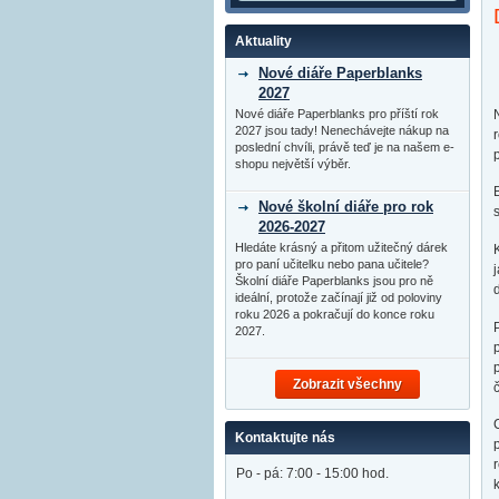
Aktuality
Nové diáře Paperblanks
2027
Nové diáře Paperblanks pro příští rok
2027 jsou tady! Nenechávejte nákup na
poslední chvíli, právě teď je na našem e-
p
shopu největší výběr.
Nové školní diáře pro rok
2026-2027
Hledáte krásný a přitom užitečný dárek
pro paní učitelku nebo pana učitele?
Školní diáře Paperblanks jsou pro ně
ideální, protože začínají již od poloviny
roku 2026 a pokračují do konce roku
2027.
Zobrazit všechny
Kontaktujte nás
Po - pá: 7:00 - 15:00 hod.