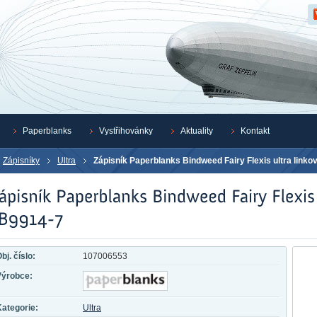
Z
Paperblanks
Vystřihovánky
Aktuality
Kontakt
Zápisníky
Ultra
Zápisník Paperblanks Bindweed Fairy Flexis ultra link
bj. číslo:
107006553
Výrobce:
ategorie:
Ultra