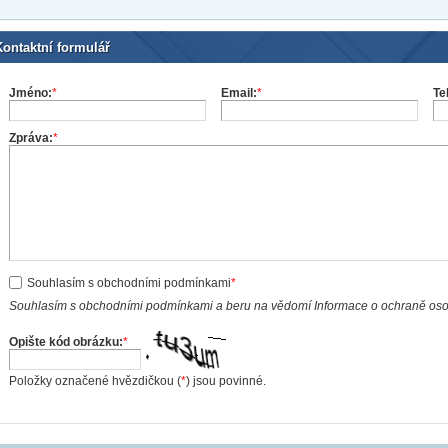
Kontaktní formulář
Jméno:
*
Email:
*
Te
Zpráva:
*
Souhlasím s obchodními podmínkami
*
Souhlasím s obchodními podmínkami a beru na vědomí Informace o ochraně os
Opište kód obrázku:
*
Položky označené hvězdičkou (
*
) jsou povinné.