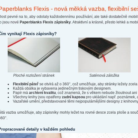
Paperblanks Flexis - nová měkká vazba, flexibilní se
Dost pevné na to, aby odolaly každodennímu používání, ale také dostatečně mobiln
to jsou nové
Paperblanks Flexis zápisníky
. Atraktivní a krásné, přesto lehké a mobi
Čím vynikají Flexis zápisníky?
Ploché rozložení stránek
Saténová záložka
Flexibilní páteř
se otvírá až o 360°, což umožňuje, aby stránky ležely zcela
Každá obálka je vybavena jedinečným tiskovým designem.
Papír má
archivní kvalitu
, což znamená, že s věkem nebude žloutnout ani 
Všechny knihy jsou opatřeny
zadní kapsou
pro ukládání např. poznámek, 
Vazařské umění, představované těmi nejpopulárnějšími designy z knihovny 
Šitá vazba umožňuje, aby zápisníky mohly ležet na rovné desce zcela ploše a součas
360°.
Propracované detaily v každém pohledu