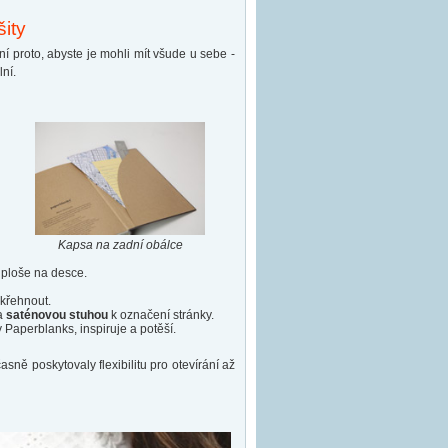
šity
í proto, abyste je mohli mít všude u sebe -
lní.
Kapsa na zadní obálce
 ploše na desce.
křehnout.
a
saténovou stuhou
k označení stránky.
Paperblanks, inspiruje a potěší.
ně poskytovaly flexibilitu pro otevírání až