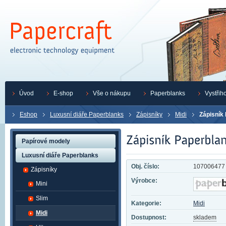
Úvod
E-shop
Vše o nákupu
Paperblanks
Vystřih
Eshop
Luxusní diáře Paperblanks
Zápisníky
Midi
Zápisník
Papírové modely
Luxusní diáře Paperblanks
Obj. číslo:
107006477
Zápisníky
Výrobce:
Mini
Slim
Kategorie:
Midi
Midi
Dostupnost:
skladem