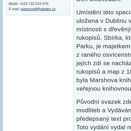
Mobil: +420 733 533 976
E-mail:
papercraft@abetec.cz
Umístění této speciá
uložena v Dublinu 
místnosti s dřevěný
rukopisů. Sbírka, 
Parku, je majetke
z raného osvícenství
jejích zdí se nachá
rukopisů a map z 18.
byla Marshova knih
veřejnou knihovnou
Původní svazek zd
modliteb a Vydávání
předepsaný text pr
Toto vydání vydal 