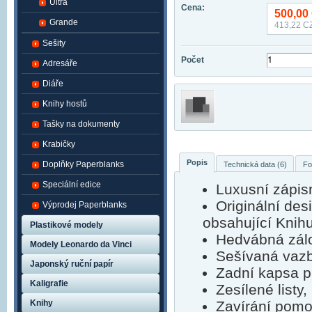
Ultra
Cena:
500,00
Grande
413,22
CZ
Sešity
Počet
Adresáře
Diáře
Knihy hostů
Tašky na dokumenty
Krabičky
Popis
Doplňky Paperblanks
Technická data (6)
Fo
Speciální edice
Luxusní zápis
Originální des
Výprodej Paperblanks
obsahující Knih
Plastikové modely
Hedvábná zálo
Modely Leonardo da Vinci
Sešívaná vaz
Japonský ruční papír
Zadní kapsa p
Kaligrafie
Zesílené listy,
Knihy
Zavírání pomoc