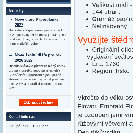
Velikost midi 
144 stran.
Aktuality
Gramáž papír
Nové diáře Paperblanks
2027
Nelinkovaný.
Nové diáře Paperblanks pro příští rok
2027 jsou tady! Nenechávejte nákup na
Využijte štědr
poslední chvíli, právě teď je na našem e-
shopu největší výběr.
Originální díl
Nové školní diáře pro rok
Vydávání svátost
2026-2027
Éra: 1760
Hledáte krásný a přitom užitečný dárek
Region: Irsko
pro paní učitelku nebo pana učitele?
Školní diáře Paperblanks jsou pro ně
ideální, protože začínají již od poloviny
roku 2026 a pokračují do konce roku
2027.
Vkročte do věku os
Zobrazit všechny
Flower. Emerald Flo
je ozdoben jemnými
Kontaktujte nás
růžovými větvemi a 
Po - pá: 7:00 - 15:00 hod.
Den díkůvzdání.