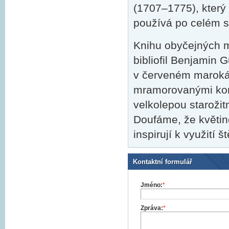
(1707–1775), který
používá po celém s
Knihu obyčejných mo
bibliofil Benjamin 
v červeném marokán
mramorovanými kon
velkolepou staroži
Doufáme, že květin
inspirují k využití š
Kontaktní formulář
Jméno:
*
Zpráva:
*