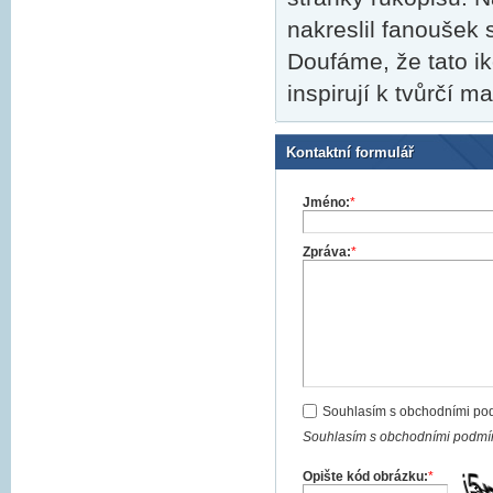
nakreslil fanoušek 
Doufáme, že tato i
inspirují k tvůrčí m
Kontaktní formulář
Jméno:
*
Zpráva:
*
Souhlasím s obchodními po
Souhlasím s obchodními podmín
Opište kód obrázku:
*