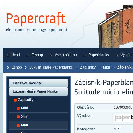
Úvod
E-shop
Vše o nákupu
Paperblanks
Vystřih
Eshop
Luxusní diáře Paperblanks
Zápisníky
Midi
Zápisník
Papírové modely
Luxusní diáře Paperblanks
Zápisníky
Obj. číslo:
107006908
Mini
Výrobce:
Slim
Midi
Kategorie:
Midi