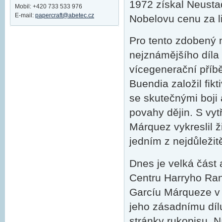
1972 získal Neusta
Mobil: +420 733 533 976
E-mail:
papercraft@abetec.cz
Nobelovu cenu za li
Pro tento zdobený 
nejznámějšího díla 
vícegenerační příbě
Buendia založil fi
se skutečnými boji 
povahy dějin. S vyt
Márquez vykreslil ž
jedním z nejdůležit
Dnes je velká část 
Centru Harryho Ran
Garcíu Márqueze v 
jeho zásadnímu dí
stránky rukopisu. N