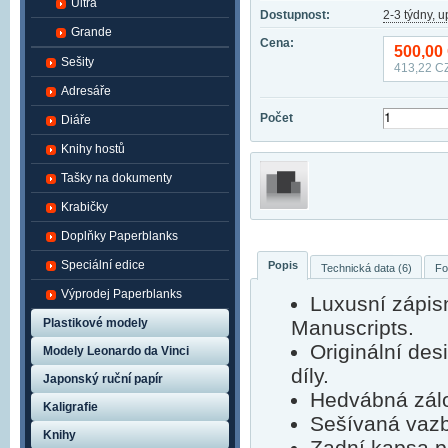
Ultra
Dostupnost:
2-3 týdny, 
Grande
Cena:
500,00
Sešity
413,22
CZ
Adresáře
Počet
Diáře
Knihy hostů
Tašky na dokumenty
Krabičky
Doplňky Paperblanks
Speciální edice
Popis
Technická data (6)
Fo
Výprodej Paperblanks
Luxusní zápis
Plastikové modely
Manuscripts.
Originální de
Modely Leonardo da Vinci
díly.
Japonský ruční papír
Hedvábná zálo
Kaligrafie
Sešívaná vaz
Knihy
Zadní kapsa p