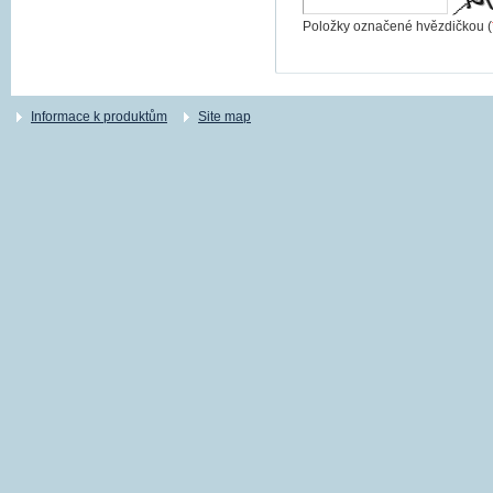
Položky označené hvězdičkou (
Informace k produktům
Site map