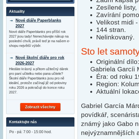
Zesílené listy,
Aktuality
Zavírání pomo
Nové diáře Paperblanks
Velikost midi 
2027
144 stran.
Nové diáře Paperblanks pro příští rok
Nelinkovaný.
2027 jsou tady! Nenechávejte nákup na
poslední chvíli, právě teď je na našem e-
shopu největší výběr.
Sto let samot
Nové školní diáře pro rok
Originální díl
2026-2027
Gabriela Garcíi
Hledáte krásný a přitom užitečný dárek
pro paní učitelku nebo pana učitele?
Éra: od roku 
Školní diáře Paperblanks jsou pro ně
Region: Kolum
ideální, protože začínají již od poloviny
roku 2026 a pokračují do konce roku
Aktuální loka
2027.
Gabriel García Már
Zobrazit všechny
povídkář, scenárist
Kontaktujte nás
známý jako Gabo n
nejvýznamnějších au
Po - pá: 7:00 - 15:00 hod.