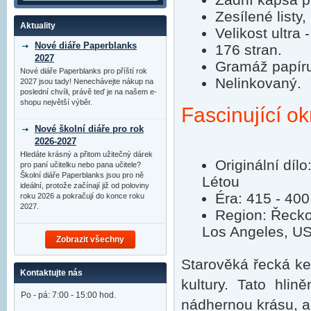
Zesílené listy,
Aktuality
Velikost ultra
Nové diáře Paperblanks
176 stran.
2027
Gramáž papír
Nové diáře Paperblanks pro příští rok
Nelinkovaný.
2027 jsou tady! Nenechávejte nákup na
poslední chvíli, právě teď je na našem e-
shopu největší výběr.
Fascinující ok
Nové školní diáře pro rok
2026-2027
Hledáte krásný a přitom užitečný dárek
Originální dí
pro paní učitelku nebo pana učitele?
Školní diáře Paperblanks jsou pro ně
Létou
ideální, protože začínají již od poloviny
Éra: 415 - 400 
roku 2026 a pokračují do konce roku
2027.
Region: Řecko
Los Angeles, U
Zobrazit všechny
Starověká řecká ker
Kontaktujte nás
kultury. Tato hli
Po - pá: 7:00 - 15:00 hod.
nádhernou krásu, al