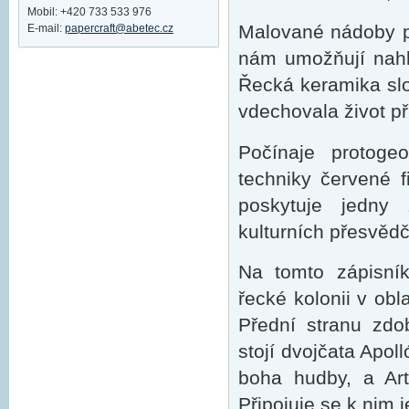
Mobil: +420 733 533 976
Malované nádoby p
E-mail:
papercraft@abetec.cz
nám umožňují nahl
Řecká keramika slo
vdechovala život př
Počínaje protoge
techniky červené fi
poskytuje jedny 
kulturních přesvědč
Na tomto zápisní
řecké kolonii v obla
Přední stranu zdo
stojí dvojčata Apoll
boha hudby, a Art
Připojuje se k nim 