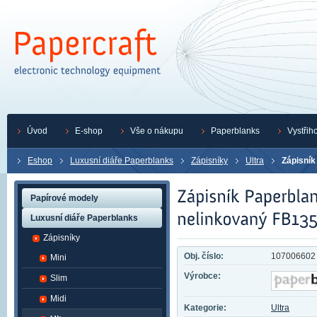
Úvod
E-shop
Vše o nákupu
Paperblanks
Vystřih
Eshop
Luxusní diáře Paperblanks
Zápisníky
Ultra
Zápisník
Papírové modely
Luxusní diáře Paperblanks
Zápisníky
Obj. číslo:
107006602
Mini
Výrobce:
Slim
Midi
Kategorie:
Ultra