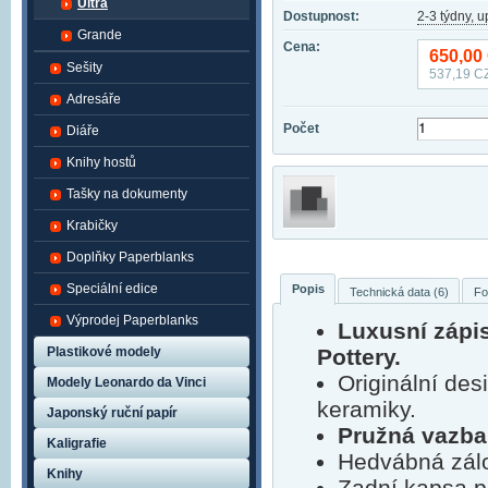
Ultra
Dostupnost:
2-3 týdny, 
Grande
Cena:
650,00
Sešity
537,19
CZ
Adresáře
Počet
Diáře
Knihy hostů
Tašky na dokumenty
Krabičky
Doplňky Paperblanks
Speciální edice
Popis
Technická data (6)
Fo
Výprodej Paperblanks
Luxusní zápi
Plastikové modely
Pottery.
Originální de
Modely Leonardo da Vinci
keramiky.
Japonský ruční papír
Pružná vazba
Kaligrafie
Hedvábná zálo
Knihy
Zadní kapsa p