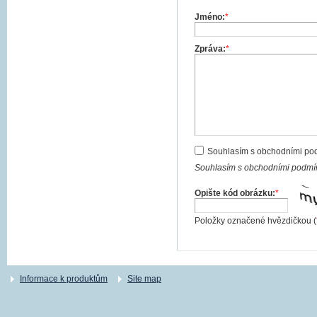
Jméno:
*
Zpráva:
*
Souhlasím s obchodními po
Souhlasím s obchodními podmín
Opište kód obrázku:
*
Položky označené hvězdičkou (
Informace k produktům
Site map