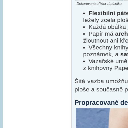
Dekorovaná ořízka zápisníku
Flexibilní pát
ležely zcela plo
Každá obálka 
Papír má
arch
žloutnout ani kř
Všechny knihy
poznámek, a
sa
Vazařské uměn
z knihovny Paper
Šitá vazba umožňuj
ploše a současně po
Propracované de