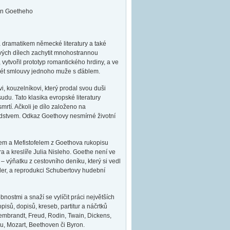
von Goetheho
dramatikem německé literatury a také
vých dílech zachytit mnohostrannou
 vytvořil prototyp romantického hrdiny, a ve
rtrét smlouvy jednoho muže s ďáblem.
, kouzelníkovi, který prodal svou duši
du. Tato klasika evropské literatury
rtí. Ačkoli je dílo založeno na
idstvem. Odkaz Goethovy nesmírné životní
em a Mefistofelem z Goethova rukopisu
ra a kreslíře Julia Nisleho. Goethe není ve
 výňatku z cestovního deníku, který si vedl
iller, a reprodukci Schubertovy hudební
ostmi a snaží se vylíčit práci největších
isů, dopisů, kreseb, partitur a náčrtků
embrandt, Freud, Rodin, Twain, Dickens,
au, Mozart, Beethoven či Byron.