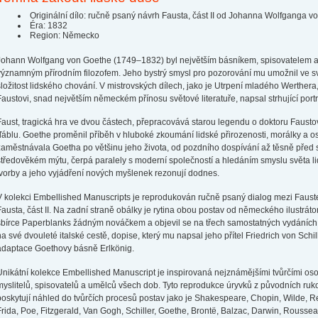
Originální dílo: ručně psaný návrh Fausta, část II od Johanna Wolfganga 
Éra: 1832
Region: Německo
Johann Wolfgang von Goethe (1749–1832) byl největším básníkem, spisovatelem a 
významným přírodním filozofem. Jeho bystrý smysl pro pozorování mu umožnil ve s
složitost lidského chování. V mistrovských dílech, jako je Utrpení mladého Werthera,
Faustovi, snad největším německém přínosu světové literatuře, napsal strhující po
Faust, tragická hra ve dvou částech, přepracovává starou legendu o doktoru Faustovi
ďáblu. Goethe proměnil příběh v hluboké zkoumání lidské přirozenosti, morálky a osu
zaměstnávala Goetha po většinu jeho života, od pozdního dospívání až těsně před sm
středověkém mýtu, čerpá paralely s moderní společností a hledáním smyslu světa l
tvorby a jeho vyjádření nových myšlenek rezonují dodnes.
V kolekci Embellished Manuscripts je reprodukován ručně psaný dialog mezi Faust
Fausta, část II. Na zadní straně obálky je rytina obou postav od německého ilustráto
sbírce Paperblanks žádným nováčkem a objevil se na třech samostatných vydáních –
na své dvouleté italské cestě, dopise, který mu napsal jeho přítel Friedrich von Sch
adaptace Goethovy básně Erlkönig.
Unikátní kolekce Embellished Manuscript je inspirovaná nejznámějšími tvůrčími osobn
myslitelů, spisovatelů a umělců všech dob. Tyto reprodukce úryvků z původních rukop
poskytují náhled do tvůrčích procesů postav jako je Shakespeare, Chopin, Wilde, R
Frida, Poe, Fitzgerald, Van Gogh, Schiller, Goethe, Brontë, Balzac, Darwin, Rousse