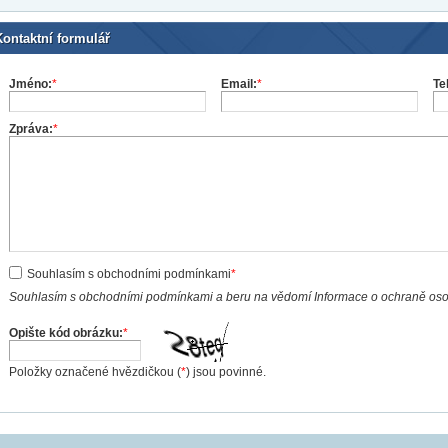
Kontaktní formulář
Jméno:
*
Email:
*
Te
Zpráva:
*
Souhlasím s obchodními podmínkami
*
Souhlasím s obchodními podmínkami a beru na vědomí Informace o ochraně os
Opište kód obrázku:
*
Položky označené hvězdičkou (
*
) jsou povinné.