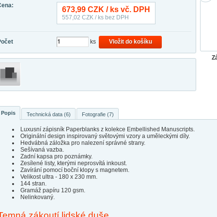
Cena:
673,99
CZK / ks vč. DPH
557,02
CZK / ks bez DPH
Počet
ks
Vložit do košíku
Z
Popis
Technická data (6)
Fotografie (7)
Luxusní zápisník Paperblanks z kolekce Embellished Manuscripts.
Originální design inspirovaný světovými vzory a uměleckými díly.
Hedvábná záložka pro nalezení správné strany.
Sešívaná vazba.
Zadní kapsa pro poznámky.
Zesílené listy, kterými neprosvítá inkoust.
Zavírání pomocí boční klopy s magnetem.
Velikost ultra - 180 x 230 mm.
144 stran.
Gramáž papíru 120 gsm.
Nelinkovaný.
Temná zákoutí lidské duše