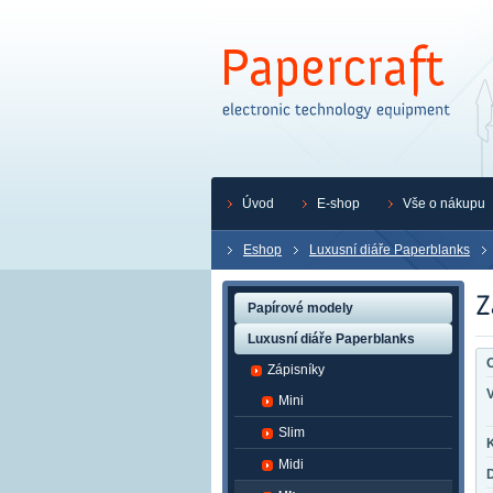
Úvod
E-shop
Vše o nákupu
Eshop
Luxusní diáře Paperblanks
Papírové modely
Luxusní diáře Paperblanks
O
Zápisníky
Mini
Slim
K
Midi