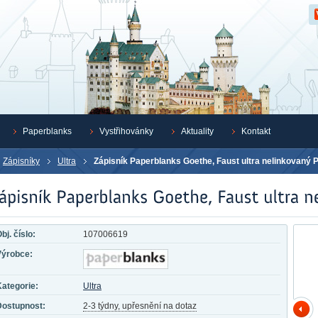
Z
Paperblanks
Vystřihovánky
Aktuality
Kontakt
Zápisníky
Ultra
Zápisník Paperblanks Goethe, Faust ultra nelinkovaný
bj. číslo:
107006619
Výrobce:
ategorie:
Ultra
Dostupnost:
2-3 týdny, upřesnění na dotaz