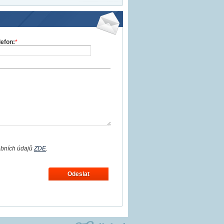
lefon:
*
obních údajů
ZDE
.
Odeslat