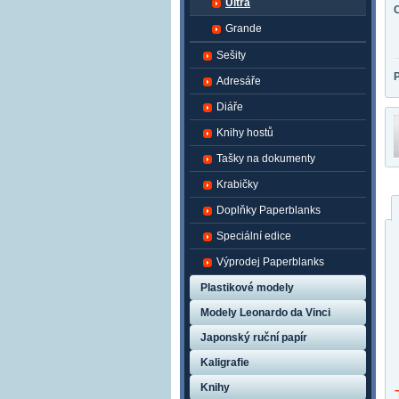
Ultra
Grande
Sešity
Adresáře
Diáře
Knihy hostů
Tašky na dokumenty
Krabičky
Doplňky Paperblanks
Speciální edice
Výprodej Paperblanks
Plastikové modely
Modely Leonardo da Vinci
Japonský ruční papír
Kaligrafie
Knihy