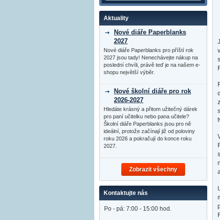
Aktuality
Nové diáře Paperblanks
2027
Nové diáře Paperblanks pro příští rok
2027 jsou tady! Nenechávejte nákup na
poslední chvíli, právě teď je na našem e-
shopu největší výběr.
Nové školní diáře pro rok
2026-2027
Hledáte krásný a přitom užitečný dárek
pro paní učitelku nebo pana učitele?
Školní diáře Paperblanks jsou pro ně
ideální, protože začínají již od poloviny
roku 2026 a pokračují do konce roku
2027.
Zobrazit všechny
Kontaktujte nás
Po - pá: 7:00 - 15:00 hod.