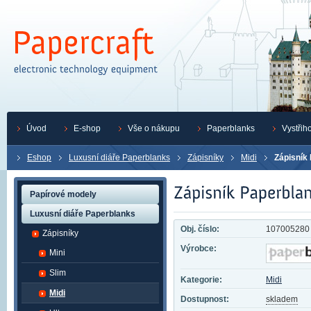
Úvod
E-shop
Vše o nákupu
Paperblanks
Vystřih
Eshop
Luxusní diáře Paperblanks
Zápisníky
Midi
Zápisník
Papírové modely
Luxusní diáře Paperblanks
Obj. číslo:
107005280
Zápisníky
Výrobce:
Mini
Slim
Kategorie:
Midi
Midi
Dostupnost:
skladem