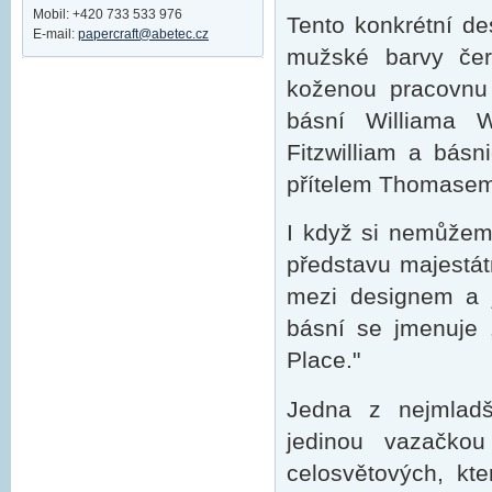
Mobil: +420 733 533 976
Tento konkrétní des
E-mail:
papercraft@abetec.cz
mužské barvy čer
koženou pracovnu 
básní Williama 
Fitzwilliam a básn
přítelem Thomasem 
I když si nemůžeme
představu majestátn
mezi designem a 
básní se jmenuje 
Place."
Jedna z nejmladš
jedinou vazačko
celosvětových, kt