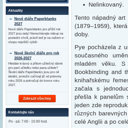
Nelinkovaný.
Aktuality
Tento nápadný art 
Nové diáře Paperblanks
2027
(1879–1959), kter
Nové diáře Paperblanks pro příští rok
doby.
2027 jsou tady! Nenechávejte nákup na
poslední chvíli, právě teď je na našem e-
shopu největší výběr.
Pye pocházela z umě
Nové školní diáře pro rok
současného umění
2026-2027
mladém věku. S v
Hledáte krásný a přitom užitečný dárek
pro paní učitelku nebo pana učitele?
Bookbinding and t
Školní diáře Paperblanks jsou pro ně
ideální, protože začínají již od poloviny
knihařskému řemes
roku 2026 a pokračují do konce roku
2027.
začala s jednoduc
přešla k panelům 
Zobrazit všechny
jeden zde reproduk
různých barevných i
Kontaktujte nás
celé Anglii a po ce
Po - pá: 7:00 - 15:00 hod.