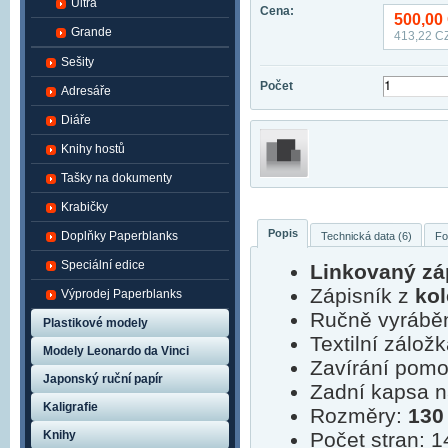
Ultra
Cena:
500,00
Grande
413,22
CZ
Sešity
Počet
Adresáře
Diáře
Knihy hostů
Tašky na dokumenty
Krabičky
Popis
Doplňky Paperblanks
Technická data (6)
Fo
Speciální edice
Linkovaný zá
Zápisník z
kol
Výprodej Paperblanks
Ručně vyráběn
Plastikové modely
Textilní zálož
Modely Leonardo da Vinci
Zavírání pom
Japonský ruční papír
Zadní kapsa na
Kaligrafie
Rozměry:
130
Knihy
Počet stran: 1