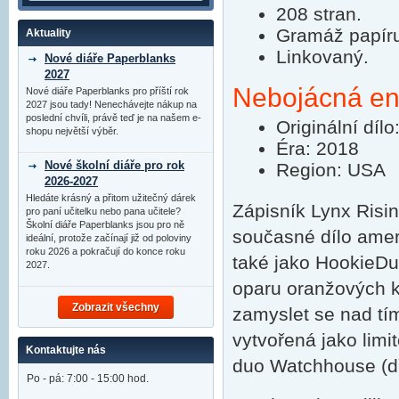
208 stran.
Gramáž papír
Aktuality
Linkovaný.
Nové diáře Paperblanks
2027
Nebojácná ener
Nové diáře Paperblanks pro příští rok
2027 jsou tady! Nenechávejte nákup na
poslední chvíli, právě teď je na našem e-
Originální díl
shopu největší výběr.
Éra: 2018
Nové školní diáře pro rok
Region: USA
2026-2027
Hledáte krásný a přitom užitečný dárek
Zápisník Lynx Risin
pro paní učitelku nebo pana učitele?
Školní diáře Paperblanks jsou pro ně
současné dílo ameri
ideální, protože začínají již od poloviny
roku 2026 a pokračují do konce roku
také jako HookieDu
2027.
oparu oranžových k
Zobrazit všechny
zamyslet se nad tí
vytvořená jako limi
Kontaktujte nás
duo Watchhouse (d
Po - pá: 7:00 - 15:00 hod.