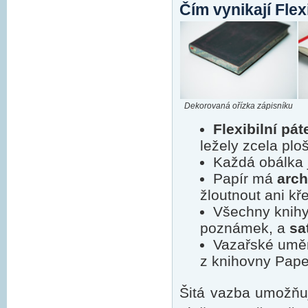
Čím vynikají Flex
Dekorovaná ořízka zápisníku
Flexibilní pát
ležely zcela plo
Každá obálka 
Papír má
arch
žloutnout ani kř
Všechny knihy
poznámek, a
sa
Vazařské uměn
z knihovny Paper
Šitá vazba umožňuj