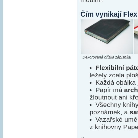
Čím vynikají Flex
Dekorovaná ořízka zápisníku
Flexibilní pát
ležely zcela plo
Každá obálka 
Papír má
arch
žloutnout ani kř
Všechny knihy
poznámek, a
sa
Vazařské uměn
z knihovny Paper