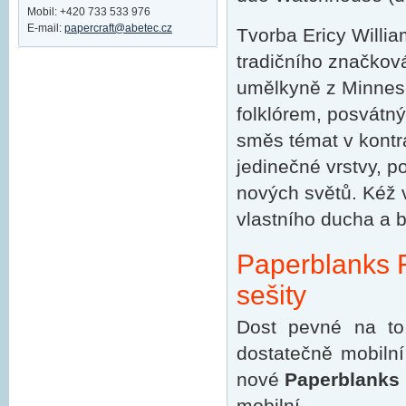
Mobil: +420 733 533 976
E-mail:
papercraft@abetec.cz
Tvorba Ericy Willi
tradičního značková
umělkyně z Minneso
folklórem, posvátný
směs témat v kontra
jedinečné vrstvy, p
nových světů. Kéž 
vlastního ducha a b
Paperblanks F
sešity
Dost pevné na to
dostatečně mobilní
nové
Paperblanks 
mobilní.