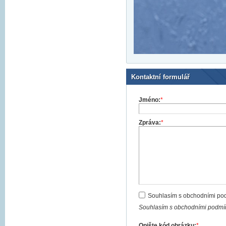
Kontaktní formulář
Jméno:
*
Zpráva:
*
Souhlasím s obchodními po
Souhlasím s obchodními podmín
Opište kód obrázku:
*