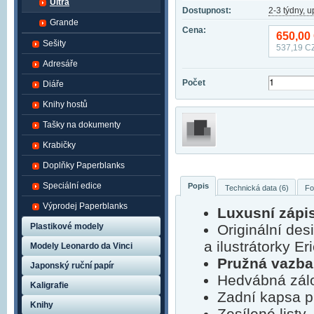
Ultra
Dostupnost:
2-3 týdny, 
Grande
Cena:
650,00
Sešity
537,19
CZ
Adresáře
Počet
Diáře
Knihy hostů
Tašky na dokumenty
Krabičky
Doplňky Paperblanks
Speciální edice
Popis
Technická data (6)
Fo
Výprodej Paperblanks
Luxusní zápis
Plastikové modely
Originální de
a ilustrátorky Er
Modely Leonardo da Vinci
Pružná vazba
Japonský ruční papír
Hedvábná zálo
Kaligrafie
Zadní kapsa p
Knihy
Zesílené listy,