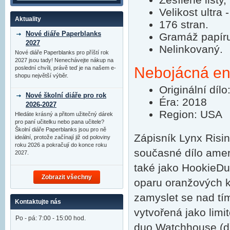
Velikost ultra
Aktuality
176 stran.
Nové diáře Paperblanks
Gramáž papír
2027
Nelinkovaný.
Nové diáře Paperblanks pro příští rok
2027 jsou tady! Nenechávejte nákup na
Nebojácná ener
poslední chvíli, právě teď je na našem e-
shopu největší výběr.
Originální díl
Nové školní diáře pro rok
Éra: 2018
2026-2027
Region: USA
Hledáte krásný a přitom užitečný dárek
pro paní učitelku nebo pana učitele?
Školní diáře Paperblanks jsou pro ně
Zápisník Lynx Risin
ideální, protože začínají již od poloviny
roku 2026 a pokračují do konce roku
současné dílo ameri
2027.
také jako HookieDu
Zobrazit všechny
oparu oranžových k
zamyslet se nad tí
Kontaktujte nás
vytvořená jako limi
Po - pá: 7:00 - 15:00 hod.
duo Watchhouse (d