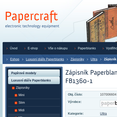
Úvod
E-shop
Vše o nákupu
Paperblanks
Vystřih
Eshop
Luxusní diáře Paperblanks
Zápisníky
Ultra
Zápisník
Papírové modely
Luxusní diáře Paperblanks
Zápisníky
Obj. číslo:
107006604
Mini
Výrobce:
Slim
Midi
Kategorie:
Ultra