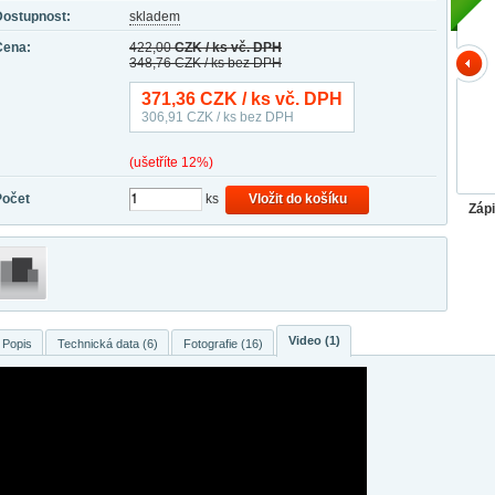
Dostupnost:
skladem
Cena:
422,00
CZK / ks vč. DPH
348,76
CZK / ks bez DPH
371,36
CZK / ks vč. DPH
306,91
CZK / ks bez DPH
(ušetříte 12%)
Počet
ks
Vložit do košíku
Záp
Video (1)
Popis
Technická data (6)
Fotografie (16)