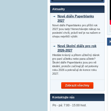
Aktuality
Nové diáře Paperblanks
2027
Nové diáře Paperblanks pro příští rok
2027 jsou tady! Nenechávejte nákup na
poslední chvíli, právě teď je na našem e-
shopu největší výběr.
Nové školní diáře pro rok
2026-2027
Hledáte krásný a přitom užitečný dárek
pro paní učitelku nebo pana učitele?
Školní diáře Paperblanks jsou pro ně
ideální, protože začínají již od poloviny
roku 2026 a pokračují do konce roku
2027.
Zobrazit všechny
Kontaktujte nás
Po - pá: 7:00 - 15:00 hod.