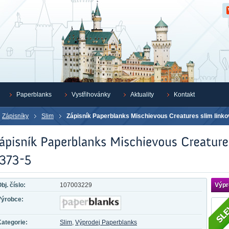
Z
Paperblanks
Vystřihovánky
Aktuality
Kontakt
Zápisníky
Slim
Zápisník Paperblanks Mischievous Creatures slim link
bj. číslo:
107003229
Výpr
Výrobce:
ategorie:
Slim
,
Výprodej Paperblanks