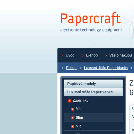
Úvod
E-shop
Vše o nákupu
Eshop
Luxusní diáře Paperblanks
Papírové modely
Luxusní diáře Paperblanks
Zápisníky
O
Mini
Slim
Midi
K