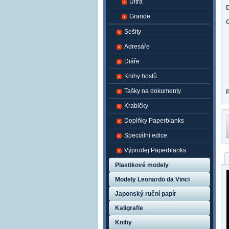
Ultra
Grande
Sešity
Adresáře
Diáře
Knihy hostů
Tašky na dokumenty
Krabičky
Doplňky Paperblanks
Speciální edice
Výprodej Paperblanks
Plastikové modely
Modely Leonardo da Vinci
Japonský ruční papír
Kaligrafie
Knihy