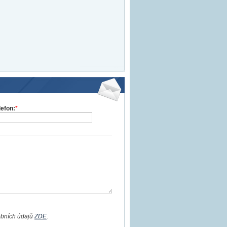
lefon:
*
obních údajů
ZDE
.