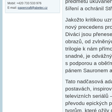
předmětu ukuvanéh
Mobil: +420 733 533 976
šíření a ochránil 
E-mail:
papercraft@abetec.cz
Jakožto kritikou uz
nový precedens pro
Diváci jsou přenes
obrazů, od zvlněný
trilogie k nám přímo
snadné, je odvážný 
s podporou a oběťm
pánem Sauronem a z
Tato nadčasová ada
postavách, inspirov
televizních seriálů
převodu epických p
tvorům, které ožil