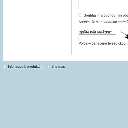
Souhlasím s obchodními po
Souhlasím s obchodními podmín
Opište kód obrázku:
*
Položky označené hvězdičkou (
Informace k produktům
Site map