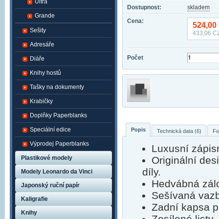
Ultra
Dostupnost:
skladem
Grande
Cena:
524,00
Sešity
433,06
CZ
Adresáře
Počet
Diáře
Knihy hostů
Tašky na dokumenty
Krabičky
Doplňky Paperblanks
Speciální edice
Popis
Technická data (6)
Fo
Výprodej Paperblanks
Luxusní zápis
Plastikové modely
Originální de
díly.
Modely Leonardo da Vinci
Hedvábná zálo
Japonský ruční papír
Sešívaná vaz
Kaligrafie
Zadní kapsa p
Knihy
Zesílené listy,