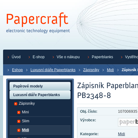
Úvod
E-shop
Vše o nákupu
Paperblanks
Vystřih
Eshop
Luxusní diáře Paperblanks
Zápisníky
Midi
Zápisník
Papírové modely
Luxusní diáře Paperblanks
Zápisníky
Obj. číslo:
107006935
Mini
Výrobce:
Slim
Midi
Kategorie:
Midi