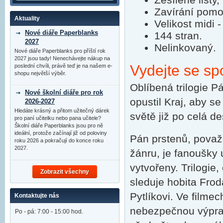
Zavírání pomoc
Aktuality
Velikost midi 
Nové diáře Paperblanks
144 stran.
2027
Nelinkovaný.
Nové diáře Paperblanks pro příští rok
2027 jsou tady! Nenechávejte nákup na
Vydejte se sp
poslední chvíli, právě teď je na našem e-
shopu největší výběr.
Oblíbená trilogie P
Nové školní diáře pro rok
opustil Kraj, aby s
2026-2027
Hledáte krásný a přitom užitečný dárek
světě již po celá des
pro paní učitelku nebo pana učitele?
Školní diáře Paperblanks jsou pro ně
ideální, protože začínají již od poloviny
Pán prstenů, považ
roku 2026 a pokračují do konce roku
2027.
žánru, je fanoušky u
vytvořeny. Trilogie
Zobrazit všechny
sleduje hobita Frod
Pytlíkovi. Ve film
Kontaktujte nás
nebezpečnou výpra
Po - pá: 7:00 - 15:00 hod.