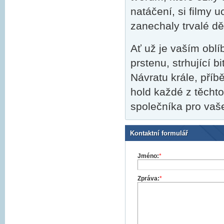
natáčení, si filmy 
zanechaly trvalé dě
Ať už je vaším ob
prstenu, strhující 
Návratu krále, pří
hold každé z těchto
společníka pro vaše
Kontaktní formulář
Jméno:
*
Zpráva:
*