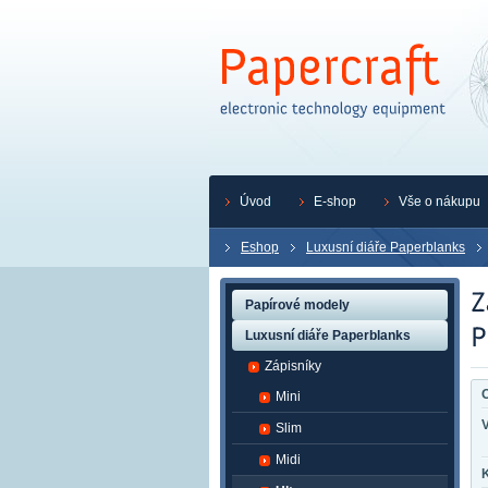
Úvod
E-shop
Vše o nákupu
Eshop
Luxusní diáře Paperblanks
Papírové modely
Luxusní diáře Paperblanks
Zápisníky
O
Mini
Slim
Midi
K