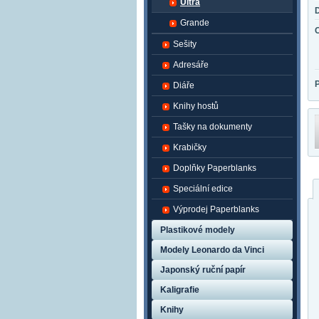
Ultra
Grande
Sešity
Adresáře
Diáře
Knihy hostů
Tašky na dokumenty
Krabičky
Doplňky Paperblanks
Speciální edice
Výprodej Paperblanks
Plastikové modely
Modely Leonardo da Vinci
Japonský ruční papír
Kaligrafie
Knihy