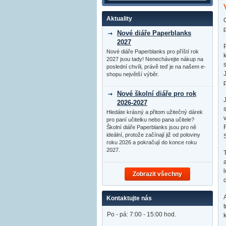
Aktuality
Nové diáře Paperblanks
2027
Nové diáře Paperblanks pro příští rok
2027 jsou tady! Nenechávejte nákup na
poslední chvíli, právě teď je na našem e-
shopu největší výběr.
Nové školní diáře pro rok
2026-2027
Hledáte krásný a přitom užitečný dárek
pro paní učitelku nebo pana učitele?
Školní diáře Paperblanks jsou pro ně
ideální, protože začínají již od poloviny
roku 2026 a pokračují do konce roku
2027.
Zobrazit všechny
Kontaktujte nás
Po - pá: 7:00 - 15:00 hod.