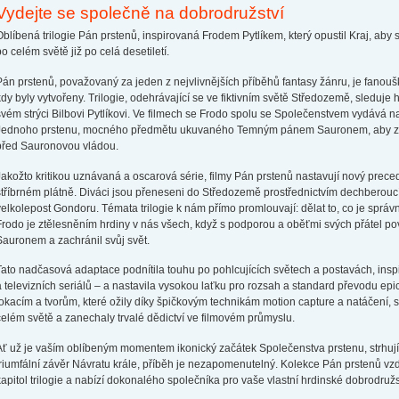
Vydejte se společně na dobrodružství
Oblíbená trilogie Pán prstenů, inspirovaná Frodem Pytlíkem, který opustil Kraj, aby 
po celém světě již po celá desetiletí.
Pán prstenů, považovaný za jeden z nejvlivnějších příběhů fantasy žánru, je fanoušky
kdy byly vytvořeny. Trilogie, odehrávající se ve fiktivním světě Středozemě, sleduje
svém strýci Bilbovi Pytlíkovi. Ve filmech se Frodo spolu se Společenstvem vydává
Jednoho prstenu, mocného předmětu ukuvaného Temným pánem Sauronem, aby zabr
před Sauronovou vládou.
Jakožto kritikou uznávaná a oscarová série, filmy Pán prstenů nastavují nový prece
stříbrném plátně. Diváci jsou přeneseni do Středozemě prostřednictvím dechberouc
velkolepost Gondoru. Témata trilogie k nám přímo promlouvají: dělat to, co je správn
Frodo je ztělesněním hrdiny v nás všech, když s podporou a oběťmi svých přátel p
Sauronem a zachránil svůj svět.
Tato nadčasová adaptace podnítila touhu po pohlcujících světech a postavách, inspi
a televizních seriálů – a nastavila vysokou laťku pro rozsah a standard převodu epi
lokacím a tvorům, které ožily díky špičkovým technikám motion capture a natáčení, s
celém světě a zanechaly trvalé dědictví ve filmovém průmyslu.
Ať už je vaším oblíbeným momentem ikonický začátek Společenstva prstenu, strhujíc
triumfální závěr Návratu krále, příběh je nezapomenutelný. Kolekce Pán prstenů vz
kapitol trilogie a nabízí dokonalého společníka pro vaše vlastní hrdinské dobrodružs