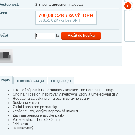
Dostupnost:
2-3 týdny, upřesnění na dotaz
Cena:
700,00
CZK / ks vč. DPH
578,51
CZK / ks bez DPH
Počet
ks
Vložit do košíku
Popis
Technická data (6)
Fotografie (4)
Luxusní zápisník Paperblanks z kolekce The Lord of the Rings.
Originální design inspirovaný světovými vzory a uměleckými díly.
Hedvábná záložka pro nalezení správné strany.
Sešívaná vazba.
Zadní kapsa pro poznámky.
Zesílené listy, kterými neprosvítá inkoust.
Zavírání pomocí elastické pásky.
Velikost ultra - 175 x 230 mm.
144 stran.
Nelinkovaný.