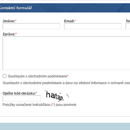
Kontaktní formulář
Jméno:
*
Email:
*
Te
Zpráva:
*
Souhlasím s obchodními podmínkami
*
Souhlasím s obchodními podmínkami a beru na vědomí Informace o ochraně os
Opište kód obrázku:
*
Položky označené hvězdičkou (
*
) jsou povinné.