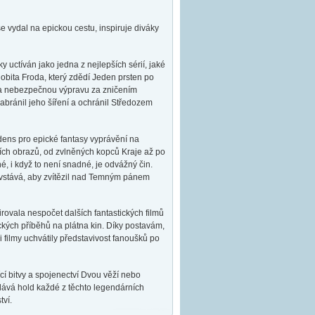
se vydal na epickou cestu, inspiruje diváky
 uctíván jako jedna z nejlepších sérií, jaké
 hobita Froda, který zdědí Jeden prsten po
 na nebezpečnou výpravu za zničením
ánil jeho šíření a ochránil Středozem
dens pro epické fantasy vyprávění na
ích obrazů, od zvlněných kopců Kraje až po
é, i když to není snadné, je odvážný čin.
ovstává, aby zvítězil nad Temným pánem
rovala nespočet dalších fantastických filmů
ckých příběhů na plátna kin. Díky postavám,
i filmy uchvátily představivost fanoušků po
í bitvy a spojenectví Dvou věží nebo
dává hold každé z těchto legendárních
tví.