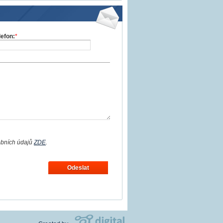
lefon:
*
obních údajů
ZDE
.
Odeslat