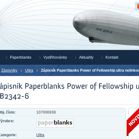
Z
Paperblanks
Vystřihovánky
Aktuality
Kontakt
Zápisníky
Ultra
Zápisník Paperblanks Power of Fellowship ultra nelink
bj. číslo:
107006938
Výrobce:
ategorie:
Ultra