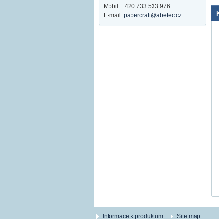
Mobil: +420 733 533 976
E-mail:
papercraft@abetec.cz
Informace k produktům
Site map