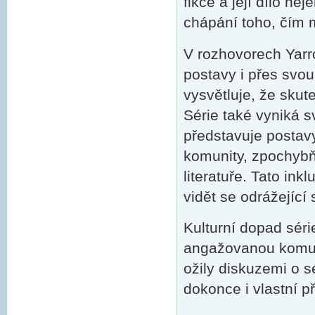
fikce a její dílo ne
chápání toho, čím m
V rozhovorech Yarro
postavy i přes svo
vysvětluje, že skute
Série také vyniká 
představuje postavy
komunity, zpochybňu
literatuře. Tato ink
vidět se odrážející 
Kulturní dopad séri
angažovanou komuni
ožily diskuzemi o s
dokonce i vlastní p