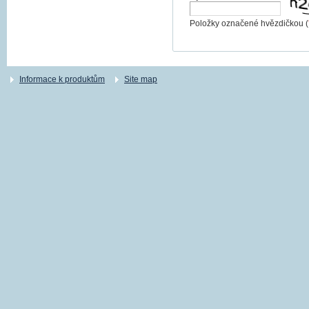
Položky označené hvězdičkou (
Informace k produktům
Site map