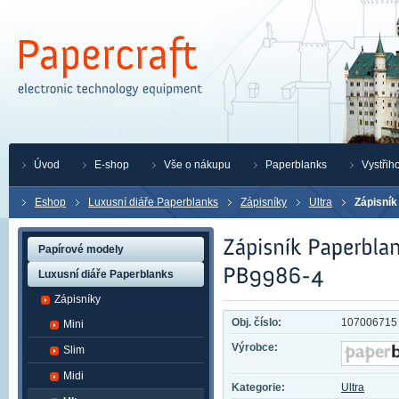
Úvod
E-shop
Vše o nákupu
Paperblanks
Vystřih
Eshop
Luxusní diáře Paperblanks
Zápisníky
Ultra
Zápisník
Papírové modely
Luxusní diáře Paperblanks
Zápisníky
Obj. číslo:
107006715
Mini
Výrobce:
Slim
Midi
Kategorie:
Ultra