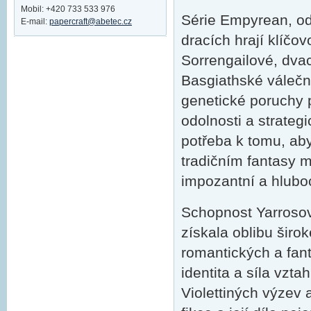
Mobil: +420 733 533 976
Série Empyrean, od
E-mail:
papercraft@abetec.cz
dracích hrají klíčov
Sorrengailové, dvac
Basgiathské váleč
genetické poruchy po
odolnosti a strategi
potřeba k tomu, aby
tradičním fantasy m
impozantní a hluboc
Schopnost Yarrosové
získala oblibu širo
romantických a fant
identita a síla vzt
Violettiných výzev 