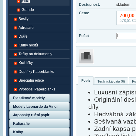
Ultra
Dostupnost:
skladem
Grande
Cena:
700,00
Sešity
578,51
CZ
Adresáře
Počet
Diáře
Knihy hostů
Tašky na dokumenty
Krabičky
Doplňky Paperblanks
Speciální edice
Popis
Technická data (6)
Fo
Výprodej Paperblanks
Luxusní zápis
Plastikové modely
Originální de
díly.
Modely Leonardo da Vinci
Hedvábná zálo
Japonský ruční papír
Sešívaná vaz
Kaligrafie
Zadní kapsa p
Knihy
Zesílené listy,