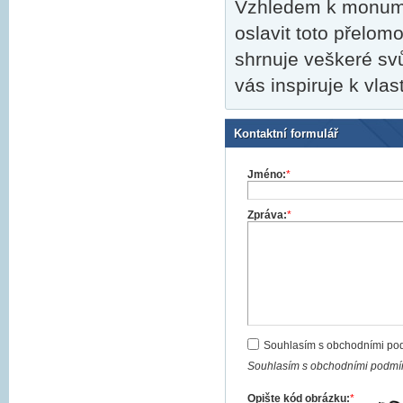
Vzhledem k monume
oslavit toto přelom
shrnuje veškeré sv
vás inspiruje k vl
Kontaktní formulář
Jméno:
*
Zpráva:
*
Souhlasím s obchodními po
Souhlasím s obchodními podmín
Opište kód obrázku:
*