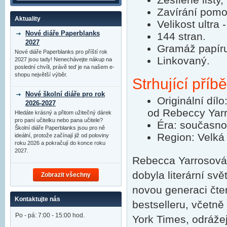
Zavírání pomoc
Aktuality
Velikost ultra
Nové diáře Paperblanks
144 stran.
2027
Gramáž papír
Nové diáře Paperblanks pro příští rok
Linkovaný.
2027 jsou tady! Nenechávejte nákup na
poslední chvíli, právě teď je na našem e-
shopu největší výběr.
Strhující příb
Nové školní diáře pro rok
Originální díl
2026-2027
od Rebeccy Yar
Hledáte krásný a přitom užitečný dárek
pro paní učitelku nebo pana učitele?
Éra: současno
Školní diáře Paperblanks jsou pro ně
Region: Velká 
ideální, protože začínají již od poloviny
roku 2026 a pokračují do konce roku
2027.
Rebecca Yarrosová,
dobyla literární svě
Zobrazit všechny
novou generaci čtená
Kontaktujte nás
bestselleru, včetn
Po - pá: 7:00 - 15:00 hod.
York Times, odrážej