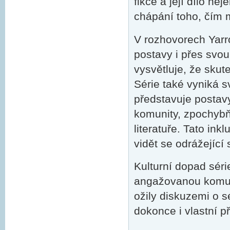
fikce a její dílo ne
chápání toho, čím m
V rozhovorech Yarro
postavy i přes svo
vysvětluje, že skute
Série také vyniká 
představuje postavy
komunity, zpochybňu
literatuře. Tato ink
vidět se odrážející 
Kulturní dopad séri
angažovanou komuni
ožily diskuzemi o s
dokonce i vlastní p