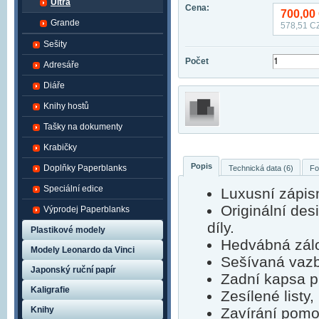
Ultra
Cena:
700,00
Grande
578,51
CZ
Sešity
Počet
Adresáře
Diáře
Knihy hostů
Tašky na dokumenty
Krabičky
Popis
Doplňky Paperblanks
Technická data (6)
Fo
Speciální edice
Luxusní zápis
Originální de
Výprodej Paperblanks
díly.
Plastikové modely
Hedvábná zálo
Modely Leonardo da Vinci
Sešívaná vaz
Japonský ruční papír
Zadní kapsa p
Kaligrafie
Zesílené listy,
Knihy
Zavírání pomoc