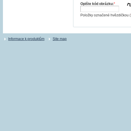
Opište kód obrázku:
*
Položky označené hvězdičkou (
Informace k produktům
Site map