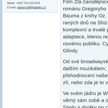
Film Zlá čarodějni
Mobil: +420 733 533 976
E-mail:
papercraft@abetec.cz
románu Gregoryho M
Bauma z knihy Oz. 
raných dnů na Shiz 
komplexní a trvalé 
adaptace, kterou re
novému publiku. Cy
Glindy.
Od své broadwayské
dalším muzikálem; j
přehodnocení našeho
zlí, nebo zda je to 
Ve svém jádru je Wi
věrný sám sobě a o
Spolu s diváky po c