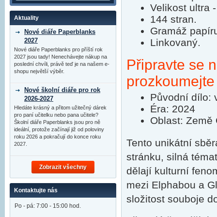
Velikost ultra
144 stran.
Aktuality
Gramáž papír
Nové diáře Paperblanks
2027
Linkovaný.
Nové diáře Paperblanks pro příští rok
2027 jsou tady! Nenechávejte nákup na
Připravte se n
poslední chvíli, právě teď je na našem e-
shopu největší výběr.
prozkoumejte
Nové školní diáře pro rok
Původní dílo: 
2026-2027
Éra: 2024
Hledáte krásný a přitom užitečný dárek
pro paní učitelku nebo pana učitele?
Oblast: Země
Školní diáře Paperblanks jsou pro ně
ideální, protože začínají již od poloviny
roku 2026 a pokračují do konce roku
Tento unikátní sběr
2027.
stránku, silná tém
Zobrazit všechny
dělají kulturní fe
mezi Elphabou a Gl
Kontaktujte nás
složitost souboje do
Po - pá: 7:00 - 15:00 hod.