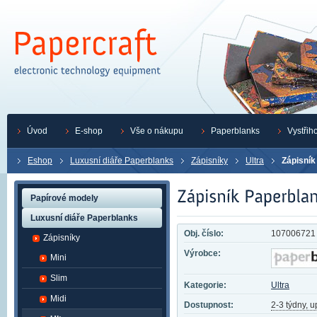
Úvod
E-shop
Vše o nákupu
Paperblanks
Vystřih
Eshop
Luxusní diáře Paperblanks
Zápisníky
Ultra
Zápisník
Papírové modely
Luxusní diáře Paperblanks
Obj. číslo:
107006721
Zápisníky
Výrobce:
Mini
Slim
Kategorie:
Ultra
Midi
Dostupnost:
2-3 týdny, 