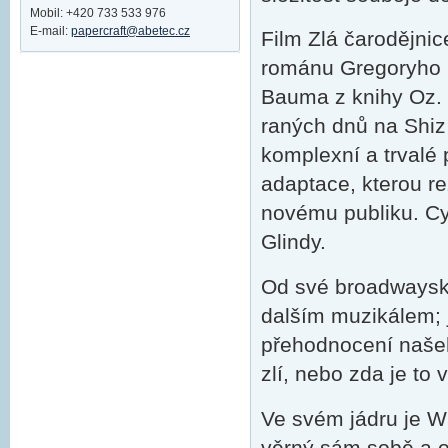
Mobil: +420 733 533 976
E-mail:
papercraft@abetec.cz
Film Zlá čarodějni
románu Gregoryho M
Bauma z knihy Oz. 
raných dnů na Shiz 
komplexní a trvalé 
adaptace, kterou re
novému publiku. Cy
Glindy.
Od své broadwayské
dalším muzikálem; j
přehodnocení našeho
zlí, nebo zda je to 
Ve svém jádru je Wi
věrný sám sobě a o