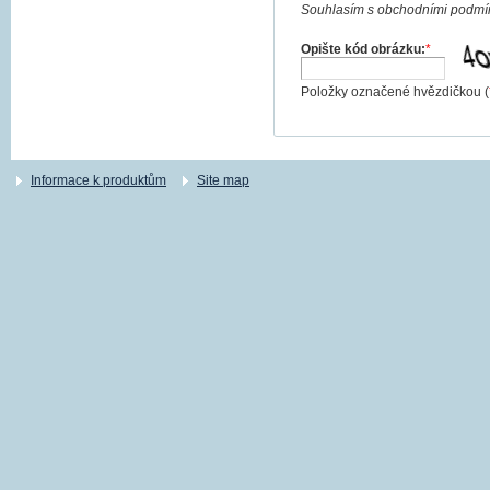
Souhlasím s obchodními podmín
Opište kód obrázku:
*
Položky označené hvězdičkou (
Informace k produktům
Site map