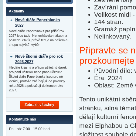
Zavírání pomoc
Aktuality
Velikost midi 
Nové diáře Paperblanks
144 stran.
2027
Gramáž papír
Nové diáře Paperblanks pro příští rok
Nelinkovaný.
2027 jsou tady! Nenechávejte nákup na
poslední chvíli, právě teď je na našem e-
shopu největší výběr.
Připravte se n
Nové školní diáře pro rok
prozkoumejte
2026-2027
Hledáte krásný a přitom užitečný dárek
Původní dílo: 
pro paní učitelku nebo pana učitele?
Éra: 2024
Školní diáře Paperblanks jsou pro ně
ideální, protože začínají již od poloviny
Oblast: Země
roku 2026 a pokračují do konce roku
2027.
Tento unikátní sběr
Zobrazit všechny
stránku, silná tém
dělají kulturní fe
Kontaktujte nás
mezi Elphabou a Gl
Po - pá: 7:00 - 15:00 hod.
složitost souboje do