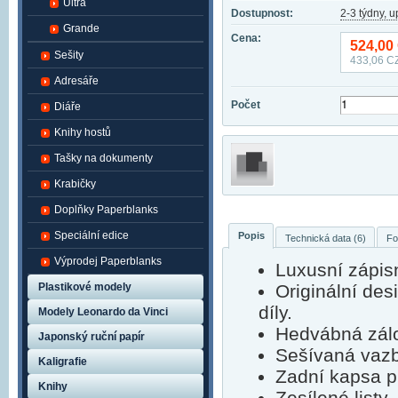
Ultra
Dostupnost:
2-3 týdny, 
Grande
Cena:
524,00
Sešity
433,06
CZ
Adresáře
Počet
Diáře
Knihy hostů
Tašky na dokumenty
Krabičky
Doplňky Paperblanks
Speciální edice
Popis
Technická data (6)
Fo
Výprodej Paperblanks
Luxusní zápis
Plastikové modely
Originální de
díly.
Modely Leonardo da Vinci
Hedvábná zálo
Japonský ruční papír
Sešívaná vaz
Kaligrafie
Zadní kapsa p
Knihy
Zesílené listy,