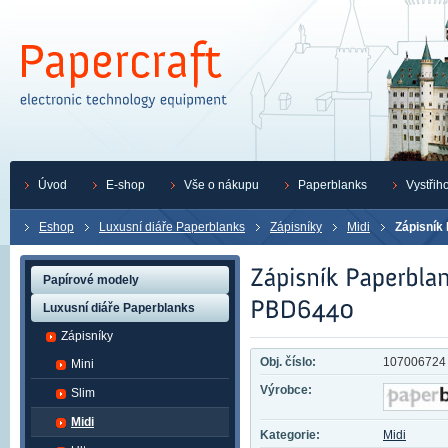
Úvod
E-shop
Vše o nákupu
Paperblanks
Vystřih
Eshop
Luxusní diáře Paperblanks
Zápisníky
Midi
Zápisník
Papírové modely
Luxusní diáře Paperblanks
Zápisníky
Obj. číslo:
107006724
Mini
Výrobce:
Slim
Midi
Kategorie:
Midi