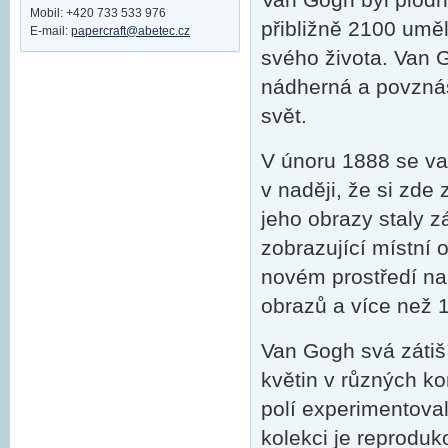
Mobil: +420 733 533 976
přibližně 2100 uměl
E-mail:
papercraft@abetec.cz
svého života. Van G
nádherná a povznáše
svět.
V únoru 1888 se van
v naději, že si zde
jeho obrazy staly zá
zobrazující místní 
novém prostředí na
obrazů a více než 
Van Gogh svá zátiš
květin v různých k
polí experimentova
kolekci je reproduk