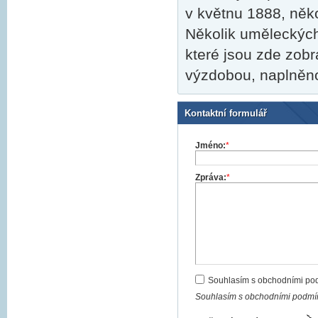
v květnu 1888, něk
Několik uměleckých 
které jsou zde zob
výzdobou, naplněnou
Kontaktní formulář
Jméno:
*
Zpráva:
*
Souhlasím s obchodními po
Souhlasím s obchodními podmín