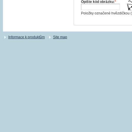
Opište kód obrázku:
*
Položky označené hvězdičkou (
Informace k produktům
Site map