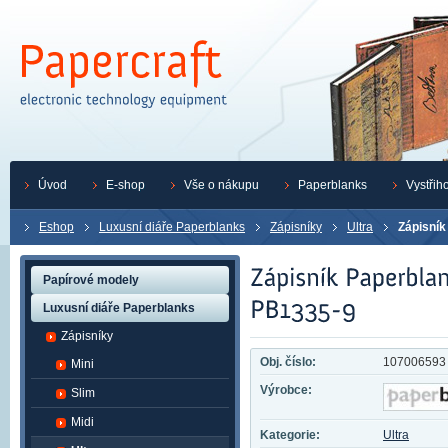
Úvod
E-shop
Vše o nákupu
Paperblanks
Vystřih
Eshop
Luxusní diáře Paperblanks
Zápisníky
Ultra
Zápisník
Papírové modely
Luxusní diáře Paperblanks
Zápisníky
Obj. číslo:
107006593
Mini
Výrobce:
Slim
Midi
Kategorie:
Ultra