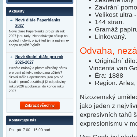
Zavírání pomoc
Aktuality
Velikost ultra
Nové diáře Paperblanks
144 stran.
2027
Gramáž papír
Nové diáře Paperblanks pro příští rok
Linkovaný.
2027 jsou tady! Nenechávejte nákup na
poslední chvíli, právě teď je na našem e-
shopu největší výběr.
Odvaha, nezávi
Nové školní diáře pro rok
Originální díl
2026-2027
Vincenta van G
Hledáte krásný a přitom užitečný dárek
pro paní učitelku nebo pana učitele?
Éra: 1888
Školní diáře Paperblanks jsou pro ně
Region: Arles,
ideální, protože začínají již od poloviny
roku 2026 a pokračují do konce roku
2027.
Nizozemský umělec
jako jeden z nejvli
Zobrazit všechny
expresivních tahů 
Kontaktujte nás
expresionismu v m
Po - pá: 7:00 - 15:00 hod.
Van Gogh byl plodný