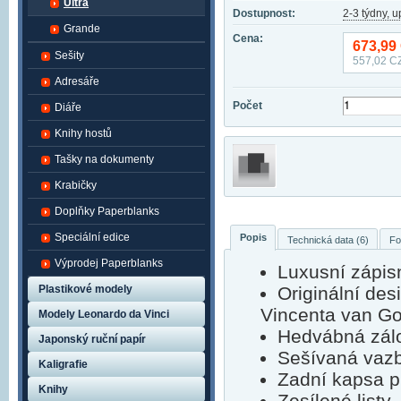
Ultra
Dostupnost:
2-3 týdny, 
Grande
Cena:
673,99
Sešity
557,02
CZ
Adresáře
Počet
Diáře
Knihy hostů
Tašky na dokumenty
Krabičky
Doplňky Paperblanks
Speciální edice
Popis
Technická data (6)
Fo
Výprodej Paperblanks
Luxusní zápisn
Plastikové modely
Originální des
Vincenta van G
Modely Leonardo da Vinci
Hedvábná zálo
Japonský ruční papír
Sešívaná vaz
Kaligrafie
Zadní kapsa p
Knihy
Zesílené listy,