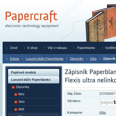
Úvod
E-shop
Vše o nákupu
Paperblanks
Vystřih
Eshop
Luxusní diáře Paperblanks
Zápisníky
Ultra
Zápisník
Papírové modely
Luxusní diáře Paperblanks
Zápisníky
Obj. číslo:
107006957
Mini
Výrobce:
Slim
Midi
Kategorie:
Ultra