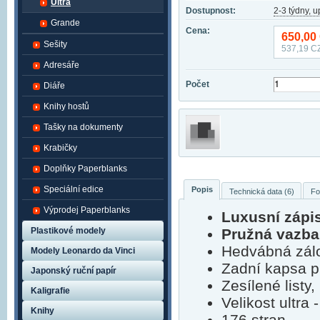
Ultra
Dostupnost:
2-3 týdny, 
Grande
Cena:
650,00
Sešity
537,19
CZ
Adresáře
Počet
Diáře
Knihy hostů
Tašky na dokumenty
Krabičky
Doplňky Paperblanks
Speciální edice
Popis
Technická data (6)
Fo
Výprodej Paperblanks
Luxusní zápi
Plastikové modely
Pružná vazba
Hedvábná zálo
Modely Leonardo da Vinci
Zadní kapsa p
Japonský ruční papír
Zesílené listy,
Kaligrafie
Velikost ultra
Knihy
176 stran.