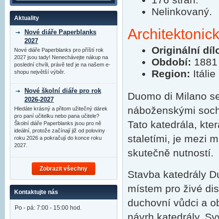
Nelinkovaný.
Aktuality
Architektonic
Nové diáře Paperblanks
2027
Originální díl
Nové diáře Paperblanks pro příští rok
2027 jsou tady! Nenechávejte nákup na
Období:
1881
poslední chvíli, právě teď je na našem e-
Region:
Itálie
shopu největší výběr.
Nové školní diáře pro rok
Duomo di Milano se
2026-2027
náboženskými socham
Hledáte krásný a přitom užitečný dárek
pro paní učitelku nebo pana učitele?
Tato katedrála, kte
Školní diáře Paperblanks jsou pro ně
ideální, protože začínají již od poloviny
staletími, je mezi 
roku 2026 a pokračují do konce roku
2027.
skutečně nutností.
Zobrazit všechny
Stavba katedrály D
místem pro živé dis
Kontaktujte nás
duchovní vůdci a ob
Po - pá: 7:00 - 15:00 hod.
návrh katedrály. S