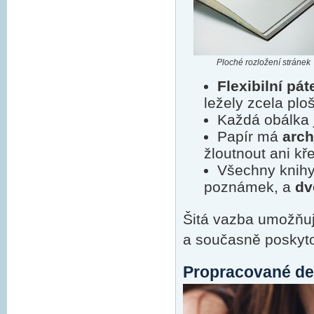
Ploché rozložení stránek
Flexibilní pát
ležely zcela plo
Každá obálka 
Papír má
arch
žloutnout ani kř
Všechny knihy
poznámek, a
dv
Šitá vazba umožňuj
a současně poskytov
Propracované de