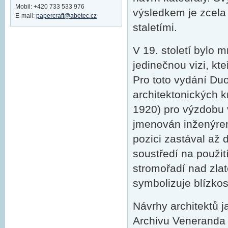
Mobil: +420 733 533 976
výsledkem je zcela u
E-mail:
papercraft@abetec.cz
staletími.
V 19. století bylo 
jedinečnou vizi, kt
Pro toto vydání Duo
architektonických 
1920) pro výzdobu 
jmenován inženýrem
pozici zastával až
soustředí na použit
stromořadí nad zla
symbolizuje blízkos
Návrhy architektů 
Archivu Veneranda 