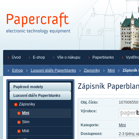
Úvod
E-shop
Vše o nákupu
Paperblanks
Vystřih
Eshop
Luxusní diáře Paperblanks
Zápisníky
Mini
Zápisník
Papírové modely
Luxusní diáře Paperblanks
Obj. číslo:
107006550
Zápisníky
Výrobce:
Mini
Slim
Kategorie:
Mini
Midi
Dostupnost:
2-3 týdny, 