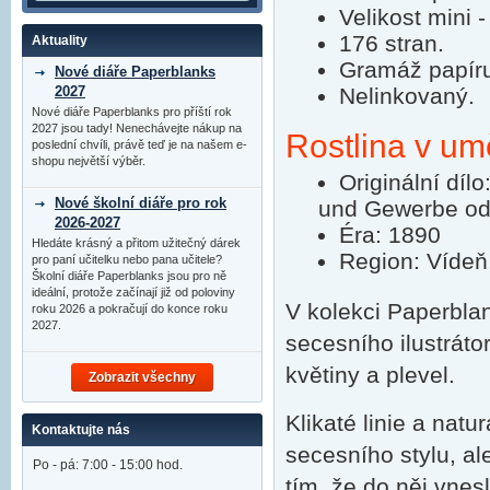
Velikost mini 
176 stran.
Aktuality
Gramáž papír
Nové diáře Paperblanks
2027
Nelinkovaný.
Nové diáře Paperblanks pro příští rok
2027 jsou tady! Nenechávejte nákup na
Rostlina v u
poslední chvíli, právě teď je na našem e-
shopu největší výběr.
Originální díl
Nové školní diáře pro rok
und Gewerbe od
2026-2027
Éra: 1890
Hledáte krásný a přitom užitečný dárek
Region: Vídeň
pro paní učitelku nebo pana učitele?
Školní diáře Paperblanks jsou pro ně
ideální, protože začínají již od poloviny
V kolekci Paperblan
roku 2026 a pokračují do konce roku
2027.
secesního ilustrát
květiny a plevel.
Zobrazit všechny
Klikaté linie a natu
Kontaktujte nás
secesního stylu, a
Po - pá: 7:00 - 15:00 hod.
tím, že do něj vnes