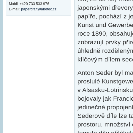
Mobil: +420 733 533 976
japonskými dřevoryt
E-mail:
papercraft@abetec.cz
papíře, pochází z j
Kunst und Gewerbe 
roce 1890, obsahuj
zobrazují prvky př
úhledně rozděleným 
klíčovým dílem sec
Anton Seder byl mal
proslulé Kunstgewe
v Alsasku-Lotrinsku
bojovaly jak Franc
jedinečné propojení
Sederově díle lze t
prostoru, množství 
tomuto dílu přilák