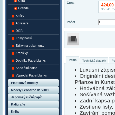
Ultra
Cena:
424,00
Grande
350,41
CZ
Sešity
Počet
Adresáře
Diáře
Knihy hostů
Tašky na dokumenty
Krabičky
Popis
Doplňky Paperblanks
Technická data (6)
Fo
Speciální edice
Luxusní zápis
Originální des
Výprodej Paperblanks
Pflanze in Kuns
Plastikové modely
Hedvábná zálo
Modely Leonardo da Vinci
Sešívaná vaz
Japonský ruční papír
Zadní kapsa p
Kaligrafie
Zesílené listy,
Knihy
Zavírání pomoc