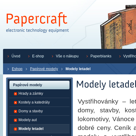
Úvod
E-shop
Vše o nákupu
Paperblanks
Vystřih
Eshop
Papírové modely
Modely letadel
Papírové modely
Hrady a zámky
Vystřihovánky – let
Kostely a katedrály
domy, stavby, kost
Domy a stavby
lokomotivy, Vánoce
Modely aut
dobré ceny. Ceník 
Modely letadel