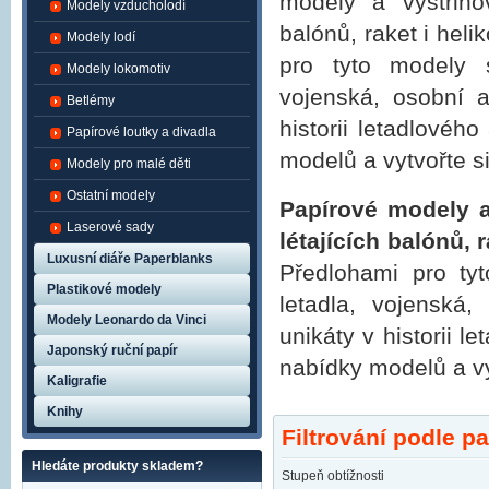
modely a vystřihov
Modely vzducholodí
balónů, raket i hel
Modely lodí
pro tyto modely s
Modely lokomotiv
vojenská, osobní a
Betlémy
historii letadlovéh
Papírové loutky a divadla
modelů a vytvořte si
Modely pro malé děti
Ostatní modely
Papírové modely a
Laserové sady
létajících balónů, r
Luxusní diáře Paperblanks
Předlohami pro tyt
Plastikové modely
letadla, vojenská,
Modely Leonardo da Vinci
unikáty v historii l
Japonský ruční papír
nabídky modelů a vyt
Kaligrafie
Knihy
Filtrování podle p
Hledáte produkty skladem?
Stupeň obtížnosti