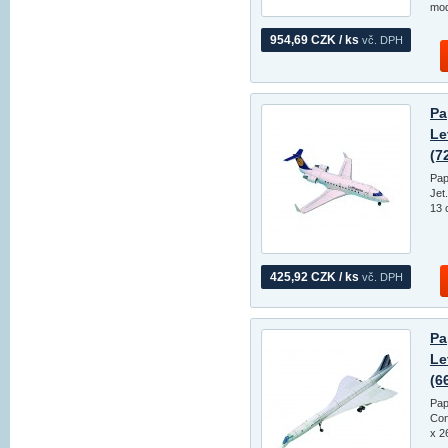
mod
954,69 CZK / ks
vč. DPH
Pa
Le
(7
Pap
Jet
13 
425,92 CZK / ks
vč. DPH
Pa
Le
(6
Pap
Con
x 2