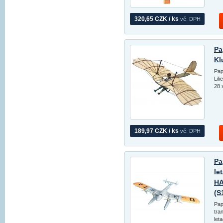
320,65 CZK / ks
vč. DPH
Pa
Kl
Pap
Lil
28 
189,97 CZK / ks
vč. DPH
Pa
le
HA
(S
Pap
tra
let