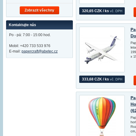
Zobrazit všechny
320,65 CZK / ks
vč. DPH
Kontaktujte nás
Pa
Po - pá: 7:00 - 15:00 hod.
Do
Pap
Mobil: +420 733 533 976
let
E-mail:
papercraft@abetec.cz
199
x 1
333,68 CZK / ks
vč. DPH
Pa
Ho
(6
Pap
hor
Roz
cm,