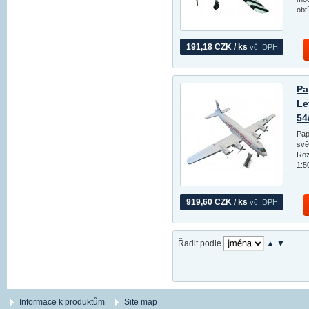
obt
191,18 CZK / ks
vč. DPH
Pa
Le
54
Pap
svě
Roz
1:5
919,60 CZK / ks
vč. DPH
Řadit podle
▲
▼
Informace k produktům
Site map