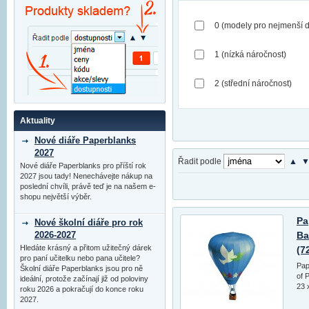
0 (modely pro nejmenší d
1 (nízká náročnost)
2 (střední náročnost)
Aktuality
Nové diáře Paperblanks
2027
Řadit podle
▲
Nové diáře Paperblanks pro příští rok
2027 jsou tady! Nenechávejte nákup na
poslední chvíli, právě teď je na našem e-
shopu největší výběr.
Pa
Nové školní diáře pro rok
Ba
2026-2027
Hledáte krásný a přitom užitečný dárek
(7
pro paní učitelku nebo pana učitele?
Pap
Školní diáře Paperblanks jsou pro ně
of 
ideální, protože začínají již od poloviny
23 
roku 2026 a pokračují do konce roku
2027.