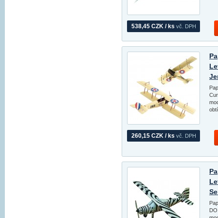
538,45 CZK / ks
vč. DPH
Pa
Le
Je
Pap
Cur
mod
obt
260,15 CZK / ks
vč. DPH
Pa
Le
Se
Pap
DO 
mod