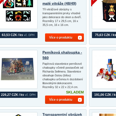
malé vitráže (48/49)
Tři vitrážové obrázky s
transparentními prvky vhodné
jako dekorace do oken a dveří.
Rozměry 17 x 29,5 cm, 16 x
35,5 cm, 16 x 16 cm.
63,53 CZK / ks
75,63 CZK / k
vč. DPH
Více o produktu
Perníková chaloupka -
560
Papírová stavebnice perníkové
chaloupky včetně postaviček od
Richarda Sellmera. Stavebnice
obsahuje čistou (bílou)
chaloupku určenou k dozdobení
libovolnými dekoracemi.
Rozměry 32 x 22 x 22,4 cm.
SKLADEM
226,27 CZK / ks
191,06 CZK / k
vč. DPH
Více o produktu
Transparentní obrázek