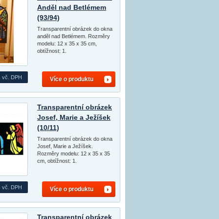
Anděl nad Betlémem
(93/94)
Transparentní obrázek do okna
anděl nad Betlémem. Rozměry
modelu: 12 x 35 x 35 cm,
obtížnost: 1.
s
vč. DPH
Více o produktu
Transparentní obrázek
Josef, Marie a Ježíšek
(10/11)
Transparentní obrázek do okna
Josef, Marie a Ježíšek.
Rozměry modelu: 12 x 35 x 35
cm, obtížnost: 1.
s
vč. DPH
Více o produktu
Transparentní obrázek