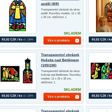
anděl (8/9)
Transparentní obrázek do okna
anděl. Rozměry modelu: 12 x 35
x 35 cm, obtížnost: 1.
SKLADEM
65,92 CZK / ks
65,92 CZK / k
vč. DPH
Více o produktu
Transparentní obrázek
Hvězda nad Betlémem
(105/106)
Transparentní obrázek do okna
hvězda nad Betlémem. Rozměry
modelu: 12 x 35 x 35 cm,
obtížnost: 1.
SKLADEM
65,92 CZK / ks
65,92 CZK / k
vč. DPH
Více o produktu
Transparentní obrázek