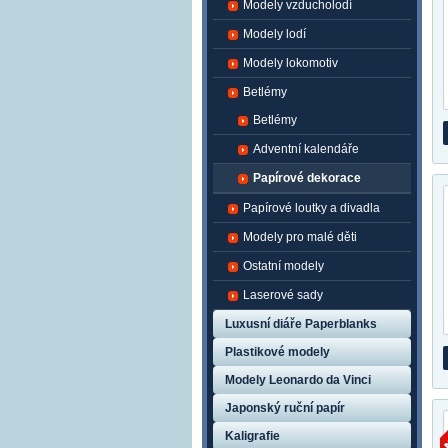
Modely vzducholodí
Modely lodí
Modely lokomotiv
Betlémy
Betlémy
Adventní kalendáře
Papírové dekorace
Papírové loutky a divadla
Modely pro malé děti
Ostatní modely
Laserové sady
Luxusní diáře Paperblanks
Plastikové modely
Modely Leonardo da Vinci
Japonský ruční papír
Kaligrafie