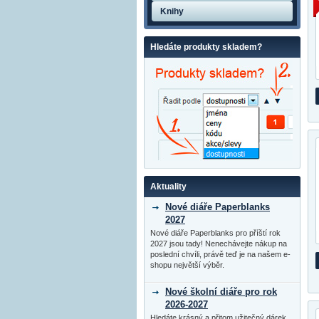
Knihy
Hledáte produkty skladem?
Aktuality
Nové diáře Paperblanks
2027
Nové diáře Paperblanks pro příští rok
2027 jsou tady! Nenechávejte nákup na
poslední chvíli, právě teď je na našem e-
shopu největší výběr.
Nové školní diáře pro rok
2026-2027
Hledáte krásný a přitom užitečný dárek