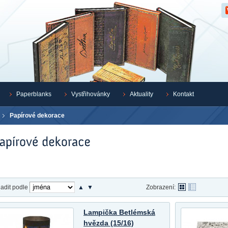
Z
Paperblanks
Vystřihovánky
Aktuality
Kontakt
Papírové dekorace
adit podle
▲
▼
Zobrazení:
Lampička Betlémská
hvězda (15/16)