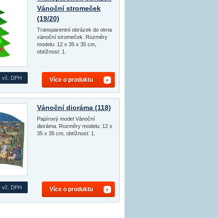
Vánoční stromeček
(19/20)
Transparentní obrázek do okna
vánoční stromeček. Rozměry
modelu: 12 x 35 x 35 cm,
obtížnost: 1.
s
vč. DPH
Více o produktu
Vánoční dioráma (118)
Papírový model Vánoční
dioráma. Rozměry modelu: 12 x
35 x 35 cm, obtížnost: 1.
s
vč. DPH
Více o produktu