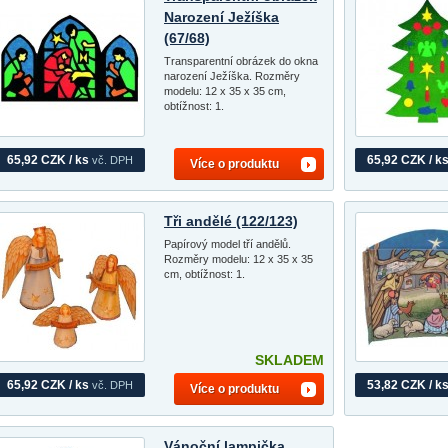
Narození Ježíška
(67/68)
Transparentní obrázek do okna
narození Ježíška. Rozměry
modelu: 12 x 35 x 35 cm,
obtížnost: 1.
65,92 CZK / ks
65,92 CZK / k
vč. DPH
Více o produktu
Tři andělé (122/123)
Papírový model tří andělů.
Rozměry modelu: 12 x 35 x 35
cm, obtížnost: 1.
SKLADEM
65,92 CZK / ks
53,82 CZK / k
vč. DPH
Více o produktu
Vánoční lampička