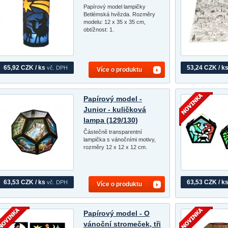
Papírový model lampičky
Betlémská hvězda. Rozměry
modelu: 12 x 35 x 35 cm,
obtížnost: 1.
65,92 CZK / ks
53,24 CZK / k
vč. DPH
Více o produktu
Papírový model -
Junior - kuličková
lampa (129/130)
Částečně transparentní
lampička s vánočními motivy,
rozměry 12 x 12 x 12 cm.
63,53 CZK / ks
63,53 CZK / k
vč. DPH
Více o produktu
Papírový model - O
vánoční stromeček, tři