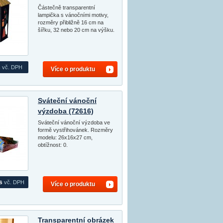
Částečně transparentní
lampička s vánočními motivy,
rozměry přibližně 16 cm na
šířku, 32 nebo 20 cm na výšku.
s
vč. DPH
Více o produktu
Sváteční vánoční
výzdoba (72616)
Sváteční vánoční výzdoba ve
formě vystřihovánek. Rozměry
modelu: 26x16x27 cm,
obtížnost: 0.
s
vč. DPH
Více o produktu
Transparentní obrázek