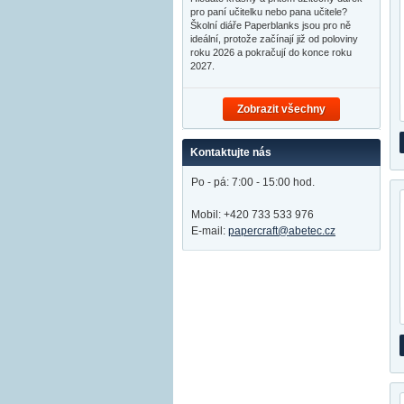
pro paní učitelku nebo pana učitele?
Školní diáře Paperblanks jsou pro ně
ideální, protože začínají již od poloviny
roku 2026 a pokračují do konce roku
2027.
Zobrazit všechny
Kontaktujte nás
Po - pá: 7:00 - 15:00 hod.
Mobil: +420 733 533 976
E-mail:
papercraft@abetec.cz