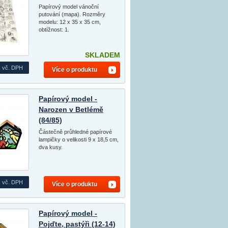
Papírový model vánoční
putování (mapa). Rozměry
modelu: 12 x 35 x 35 cm,
obtížnost: 1.
SKLADEM
s
vč. DPH
Více o produktu
Papírový model -
Narozen v Betlémě
(84/85)
Částečně průhledné papírové
lampičky o velikosti 9 x 18,5 cm,
dva kusy.
s
vč. DPH
Více o produktu
Papírový model -
Pojďte, pastýři (12-14)