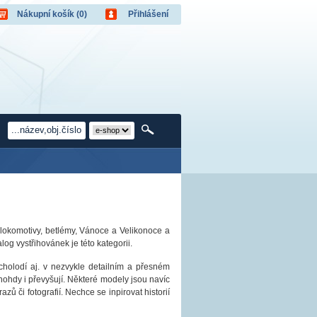
Nákupní košík (0)
Přihlášení
Nákupní košík je prázdný!
Uživatel:
Počet produktů:
0
Heslo:
Obsah košíku
Cena celkem:
0,00 CZK
apomněli jste heslo?
Přihlásit
Nová registrace
, lokomotivy, betlémy, Vánoce a Velikonoce a
og vystřihovánek je této kategorii.
ucholodí aj. v nezvykle detailním a přesném
ohdy i převyšují. Některé modely jsou navíc
zů či fotografií. Nechce se inpirovat historií