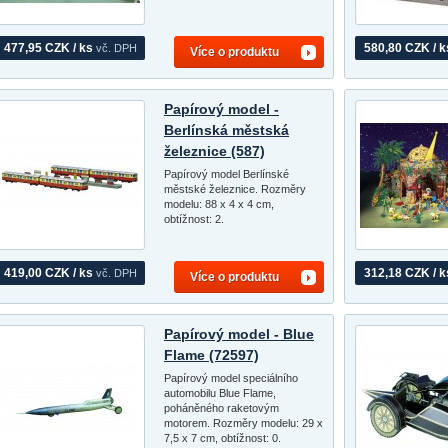
477,95 CZK / ks
580,80 CZK / k
vč. DPH
Více o produktu
Papírový model -
Berlínská městská
železnice (587)
Papírový model Berlínské
městské železnice. Rozměry
modelu: 88 x 4 x 4 cm,
obtížnost: 2.
419,00 CZK / ks
312,18 CZK / k
vč. DPH
Více o produktu
Papírový model - Blue
Flame (72597)
Papírový model speciálního
automobilu Blue Flame,
poháněného raketovým
motorem. Rozměry modelu: 29 x
7,5 x 7 cm, obtížnost: 0.