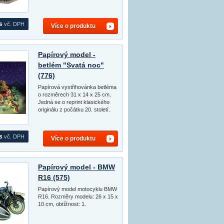
s
vč. DPH
Více o produktu
Papírový model -
betlém "Svatá noc"
(776)
Papírová vystřihovánka betléma
o rozměrech 31 x 14 x 25 cm.
Jedná se o reprint klasického
originálu z počátku 20. století.
s
vč. DPH
Více o produktu
Papírový model - BMW
R16 (575)
Papírový model motocyklu BMW
R16. Rozměry modelu: 26 x 15 x
10 cm, obtížnost: 1.