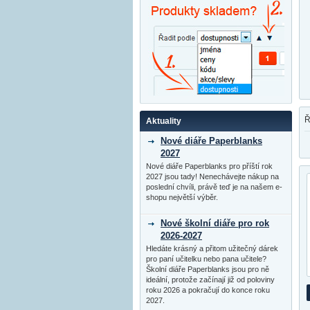
Ř
Aktuality
Nové diáře Paperblanks
2027
Nové diáře Paperblanks pro příští rok
2027 jsou tady! Nenechávejte nákup na
poslední chvíli, právě teď je na našem e-
shopu největší výběr.
Nové školní diáře pro rok
2026-2027
Hledáte krásný a přitom užitečný dárek
pro paní učitelku nebo pana učitele?
Školní diáře Paperblanks jsou pro ně
ideální, protože začínají již od poloviny
roku 2026 a pokračují do konce roku
2027.