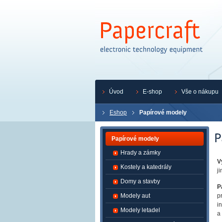
Úvod
E-shop
Vše o nákupu
Eshop
Papírové modely
Papírové modely
Hrady a zámky
V
Kostely a katedrály
j
Domy a stavby
P
Modely aut
p
i
Modely letadel
a