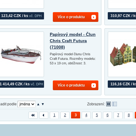
123,42 CZK / ks
310,97 CZK / k
vč. DPH
Více o produktu
Papírový model - Člun
Chris Craft Futura
(71008)
Papírový model člunu Chris
Craft Futura. Rozměry modelu:
53 x 19 cm, obtížnost: 3.
1 414,49 CZK / ks
116,16 CZK / k
vč. DPH
Více o produktu
adit podle
▲
▼
Zobrazení:
1
2
3
4
5
6
7
8