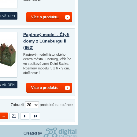
s
vč. DPH
Více o produktu
Papírový model - Čtyři
domy z Lüneburgu II
(662)
Papírový model historického
centra města Lüneburg, ležícího
ve spolkové zemi Dolní Sasko.
Rozměry modelu: 5 x 6 x 9 cm,
obtížnost: 1.
s
vč. DPH
Více o produktu
Zobrazit
produktů na stránce
…
21
Created by