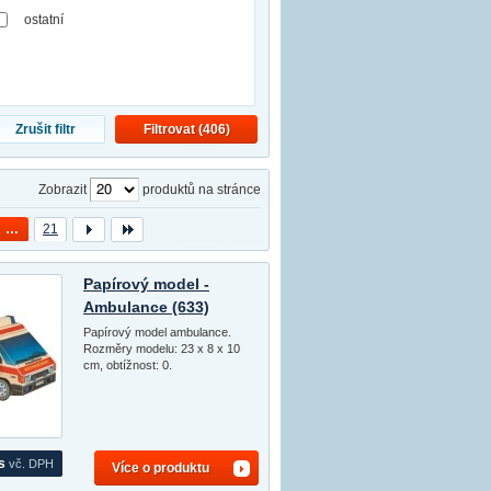
ostatní
Zrušit filtr
Filtrovat (
406
)
Zobrazit
produktů na stránce
…
21
Papírový model -
Ambulance (633)
Papírový model ambulance.
Rozměry modelu: 23 x 8 x 10
cm, obtížnost: 0.
s
vč. DPH
Více o produktu