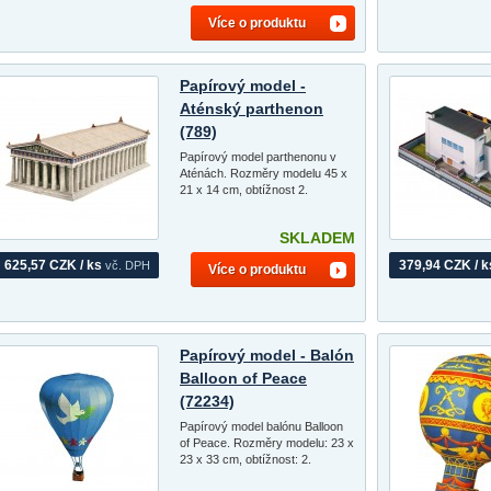
Více o produktu
Papírový model -
Aténský parthenon
(789)
Papírový model parthenonu v
Aténách. Rozměry modelu 45 x
21 x 14 cm, obtížnost 2.
SKLADEM
625,57 CZK / ks
379,94 CZK / k
vč. DPH
Více o produktu
Papírový model - Balón
Balloon of Peace
(72234)
Papírový model balónu Balloon
of Peace. Rozměry modelu: 23 x
23 x 33 cm, obtížnost: 2.