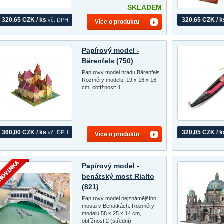
SKLADEM
320,65 CZK / ks
320,65 CZK / k
vč. DPH
Více o produktu
Papírový model -
Bärenfels (750)
Papírový model hradu Bärenfels.
Rozměry modelu: 19 x 16 x 16
cm, obtížnost: 1.
360,00 CZK / ks
320,05 CZK / k
vč. DPH
Více o produktu
Papírový model -
benátský most Rialto
(821)
Papírový model nejznámějšího
mostu v Benátkách. Rozměry
modelu 58 x 25 x 14 cm,
obtížnost 2 (střední).