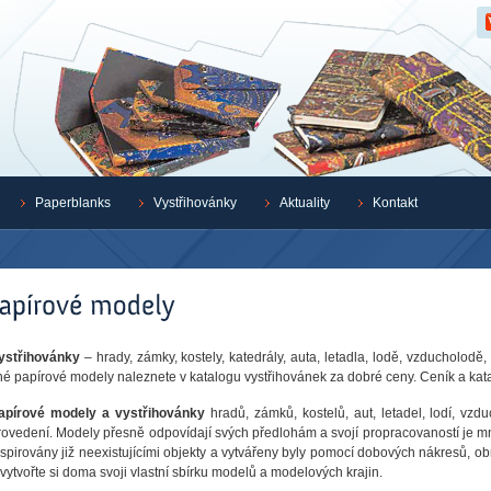
Z
Paperblanks
Vystřihovánky
Aktuality
Kontakt
ystřihovánky
– hrady, zámky, kostely, katedrály, auta, letadla, lodě, vzducholodě
iné papírové modely naleznete v katalogu vystřihovánek za dobré ceny. Ceník a katal
apírové modely a vystřihovánky
hradů, zámků, kostelů, aut, letadel, lodí, vzd
rovedení. Modely přesně odpovídají svých předlohám a svojí propracovaností je mn
nspirovány již neexistujícími objekty a vytvářeny byly pomocí dobových nákresů, obra
 vytvořte si doma svoji vlastní sbírku modelů a modelových krajin.