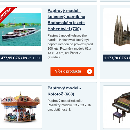
Papírový model -
kolesový parník na
Bodamském jezeře
Hohentwiel (730)
Papírový model kolesového
parníku Hohentwiel, který byl
poprvé uveden do provozu před
100 lety. Rozměry modelu 61 x
13 x 23 cm, obtížnost 2
(střední).
477,95 CZK / ks
1 173,70 CZK / 
vč. DPH
Více o produktu
Papírový model -
Kolotoč (668)
Papírový model kolotoče.
Rozměry modelu: 23 x 23 x 16
cm, obtížnost: 1.