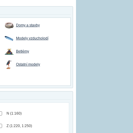
Domy a stavby
Modely vzducholodí
Betlémy
Ostatní modely
N (1:160)
Z (1:220, 1:250)