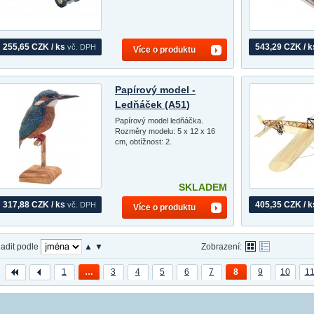
255,65 CZK / ks
543,29 CZK / k
vč. DPH
Více o produktu
Papírový model -
Ledňáček (A51)
Papírový model ledňáčka.
Rozměry modelu: 5 x 12 x 16
cm, obtížnost: 2.
SKLADEM
317,88 CZK / ks
405,35 CZK / k
vč. DPH
Více o produktu
adit podle
▲
▼
Zobrazení:
1
…
3
4
5
6
7
8
9
10
1