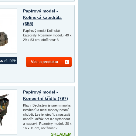
Papírový model -
Kolínská katedrála
(655)
Papírový model Kolínské
katedrály. Rozměry modelu: 49 x
29 x 53 cm, obtížnost: 3.
ks
vč. DPH
Více o produktu
Papírový model -
Koncertní křídlo (797)
Klavír Bechstein je snem mnoha
klavíristů a mezi modely nesmí
chybět. Lze jej otevřít a nastavit
nahoře, držák not lze vytáhnout
a nastavit. Rozměry modelu 20 x
16 x 11 cm, obtížnost 2.
SKLADEM