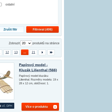
ostatní
Zrušit filtr
Filtrovat (
406
)
Zobrazit
produktů na stránce
1
12
13
…
21
Papírový model -
Kluzák Lilienthal (566)
Papírový model kluzáku
Lilienthal. Rozměry modelu: 19 x
28 x 12 cm, obtížnost: 1.
s
vč. DPH
Více o produktu