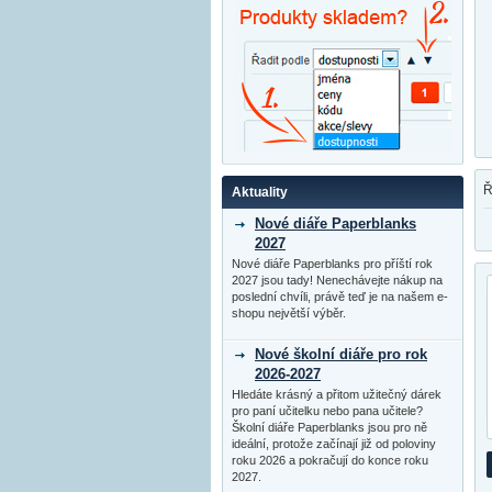
Ř
Aktuality
Nové diáře Paperblanks
2027
Nové diáře Paperblanks pro příští rok
2027 jsou tady! Nenechávejte nákup na
poslední chvíli, právě teď je na našem e-
shopu největší výběr.
Nové školní diáře pro rok
2026-2027
Hledáte krásný a přitom užitečný dárek
pro paní učitelku nebo pana učitele?
Školní diáře Paperblanks jsou pro ně
ideální, protože začínají již od poloviny
roku 2026 a pokračují do konce roku
2027.