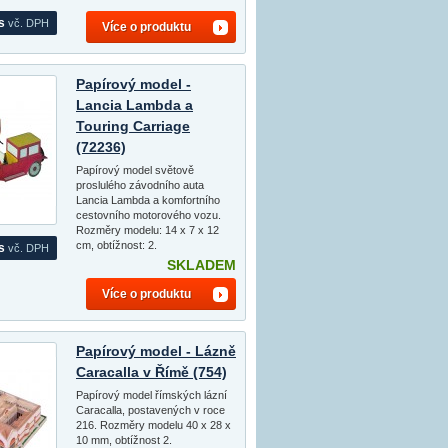
s
vč. DPH
Více o produktu
Papírový model -
Lancia Lambda a
Touring Carriage
(72236)
Papírový model světově
proslulého závodního auta
Lancia Lambda a komfortního
cestovního motorového vozu.
Rozměry modelu: 14 x 7 x 12
cm, obtížnost: 2.
s
vč. DPH
SKLADEM
Více o produktu
Papírový model - Lázně
Caracalla v Římě (754)
Papírový model římských lázní
Caracalla, postavených v roce
216. Rozměry modelu 40 x 28 x
10 mm, obtížnost 2.