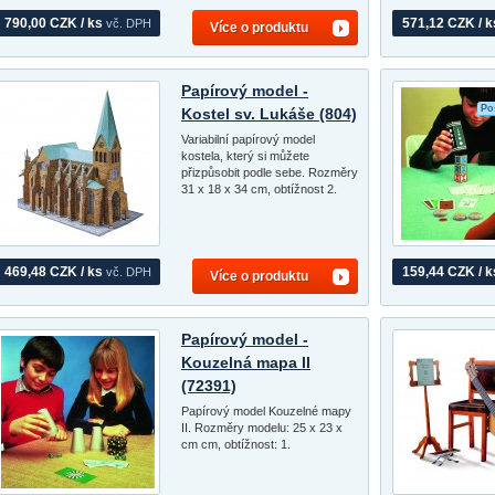
790,00 CZK / ks
571,12 CZK / k
vč. DPH
Více o produktu
Papírový model -
Po
Kostel sv. Lukáše (804)
Variabilní papírový model
kostela, který si můžete
přizpůsobit podle sebe. Rozměry
31 x 18 x 34 cm, obtížnost 2.
469,48 CZK / ks
159,44 CZK / k
vč. DPH
Více o produktu
Papírový model -
Kouzelná mapa II
(72391)
Papírový model Kouzelné mapy
II. Rozměry modelu: 25 x 23 x
cm cm, obtížnost: 1.