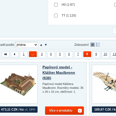
H0 (1:87)
TT (1:120)
adit podle
▲
▼
Zobrazení:
1
…
3
4
5
6
7
8
9
10
1
Papírový model -
Klášter Maulbronn
(636)
Papírový model Kláštera
Maulbronn. Rozměry modelu: 35
x 26 x 15 cm, obtížnost: 1.
473,11 CZK / ks
189,97 CZK / k
vč. DPH
Více o produktu