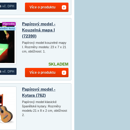
s
vč. DPH
Více o produktu
Papírový model -
Výprodej
slední kusy
Kouzelná mapa I
(72390)
Papírový model kouzelné mapy
I. Rozměry modelu: 23 x 7 x 21
cm, obtížnost: 1.
SKLADEM
s
vč. DPH
Více o produktu
Papírový model -
Kytara (762)
Papírový model klasické
španělské kytary. Rozměry
modelu 21 x 8 x 2 cm, obtížnost
2.