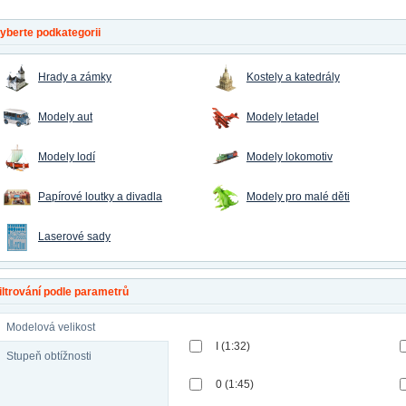
yberte podkategorii
Hrady a zámky
Kostely a katedrály
Modely aut
Modely letadel
Modely lodí
Modely lokomotiv
Papírové loutky a divadla
Modely pro malé děti
Laserové sady
iltrování podle parametrů
Modelová velikost
I (1:32)
Stupeň obtížnosti
0 (1:45)