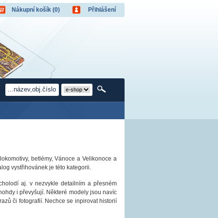
Nákupní košík (0)
Přihlášení
Nákupní košík je prázdný!
Uživatel:
Počet produktů:
0
Heslo:
Obsah košíku
Cena celkem:
0,00 CZK
apomněli jste heslo?
Přihlásit
Nová registrace
, lokomotivy, betlémy, Vánoce a Velikonoce a
og vystřihovánek je této kategorii.
ucholodí aj. v nezvykle detailním a přesném
ohdy i převyšují. Některé modely jsou navíc
zů či fotografií. Nechce se inpirovat historií