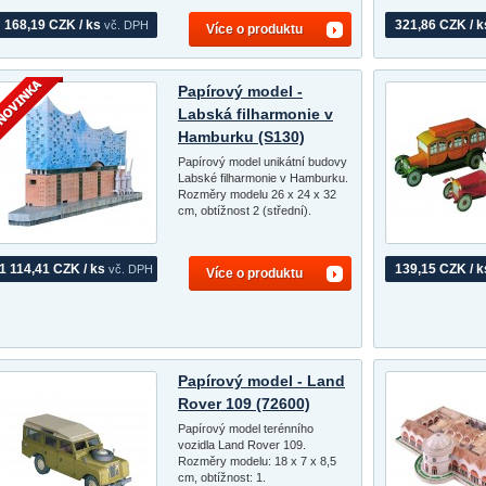
168,19 CZK / ks
321,86 CZK / k
vč. DPH
Více o produktu
Papírový model -
Labská filharmonie v
Hamburku (S130)
Papírový model unikátní budovy
Labské filharmonie v Hamburku.
Rozměry modelu 26 x 24 x 32
cm, obtížnost 2 (střední).
1 114,41 CZK / ks
139,15 CZK / k
vč. DPH
Více o produktu
Papírový model - Land
Rover 109 (72600)
Papírový model terénního
vozidla Land Rover 109.
Rozměry modelu: 18 x 7 x 8,5
cm, obtížnost: 1.