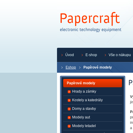
Úvod
E-shop
Vše o nákupu
Eshop
Papírové modely
Papírové modely
Hrady a zámky
V
Kostely a katedrály
j
Domy a stavby
P
Modely aut
p
i
Modely letadel
a