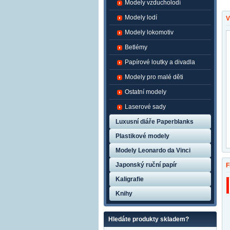
Modely vzducholodí
Modely lodí
V
Modely lokomotiv
Betlémy
Papírové loutky a divadla
Modely pro malé děti
Ostatní modely
Laserové sady
Luxusní diáře Paperblanks
Plastikové modely
Modely Leonardo da Vinci
Japonský ruční papír
F
Kaligrafie
Knihy
Hledáte produkty skladem?