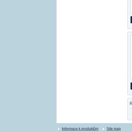
Ř
Informace k produktům
Site map