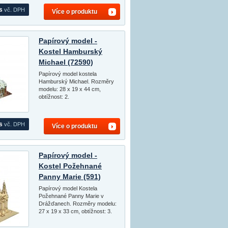
s
vč. DPH
Více o produktu
Papírový model -
Kostel Hamburský
Michael (72590)
Papírový model kostela
Hamburský Michael. Rozměry
modelu: 28 x 19 x 44 cm,
obtížnost: 2.
s
vč. DPH
Více o produktu
Papírový model -
Kostel Požehnané
Panny Marie (591)
Papírový model Kostela
Požehnané Panny Marie v
Drážďanech. Rozměry modelu:
27 x 19 x 33 cm, obtížnost: 3.