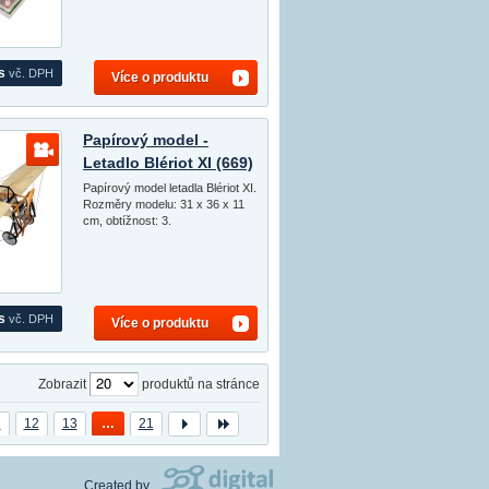
s
vč. DPH
Více o produktu
Papírový model -
Letadlo Blériot XI (669)
Papírový model letadla Blériot XI.
Rozměry modelu: 31 x 36 x 11
cm, obtížnost: 3.
s
vč. DPH
Více o produktu
Zobrazit
produktů na stránce
1
12
13
…
21
Created by