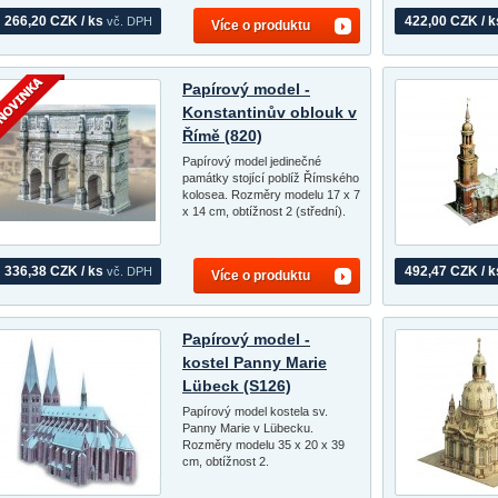
266,20 CZK / ks
422,00 CZK / k
vč. DPH
Více o produktu
Papírový model -
Konstantinův oblouk v
Římě (820)
Papírový model jedinečné
památky stojící poblíž Římského
kolosea. Rozměry modelu 17 x 7
x 14 cm, obtížnost 2 (střední).
336,38 CZK / ks
492,47 CZK / k
vč. DPH
Více o produktu
Papírový model -
kostel Panny Marie
Lübeck (S126)
Papírový model kostela sv.
Panny Marie v Lübecku.
Rozměry modelu 35 x 20 x 39
cm, obtížnost 2.